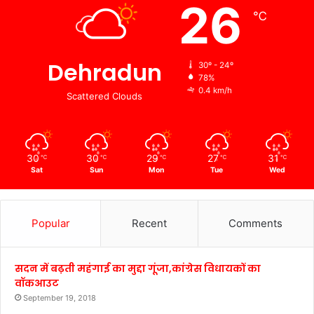
26
℃
Dehradun
30º - 24º
78%
0.4 km/h
Scattered Clouds
30
30
29
27
31
℃
℃
℃
℃
℃
Sat
Sun
Mon
Tue
Wed
Popular
Recent
Comments
सदन में बढ़ती महंगाई का मुद्दा गूंजा,कांग्रेस विधायकों का
वॉकआउट
September 19, 2018