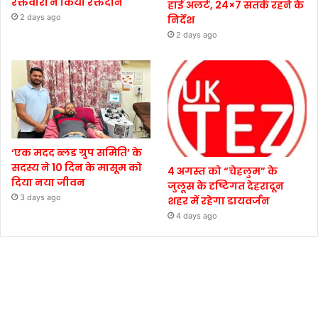
रक्तवीरों ने किया रक्तदान
हाई अलर्ट, 24×7 सतर्क रहने के
2 days ago
निर्देश
2 days ago
‘एक मदद ब्लड ग्रुप समिति’ के
सदस्य ने 10 दिन के मासूम को
4 अगस्त को “चेहलुम” के
दिया नया जीवन
जुलूस के दृष्टिगत देहरादून
3 days ago
शहर में रहेगा डायवर्जन
4 days ago