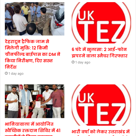
देहरादून ट्रैफिक जाम से
मिलेगी मुक्ति: 12 किमी
6 घंटे में खुलासा: 2 आई-फोन
ग्रीनफील्ड बाईपास का DM ने
झपटने वाला स्नैचर गिरफ्तार
किया निरीक्षण, दिए सख्त
1 day ago
निर्देश
1 day ago
भानियावाला में आयोजित
स्वैच्छिक रक्तदान शिविर में 41
भारी वर्षा को लेकर उत्तराखंड में