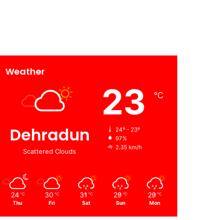
Weather
23
℃
Dehradun
24º - 23º
97%
2.35 km/h
Scattered Clouds
24
30
31
29
29
℃
℃
℃
℃
℃
Thu
Fri
Sat
Sun
Mon