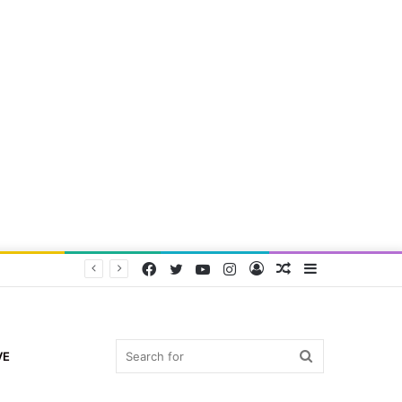
Facebook
Twitter
YouTube
Instagram
Log
Random
Sidebar
In
Article
Search
VE