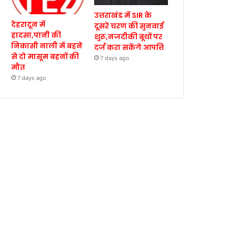
उत्तराखंड में SIR के
देहरादून में
दूसरे चरण की सुनवाई
हादसा,पानी की
शुरू,नजदीकी बूथों पर
निकासी नाली में बहने
दर्ज करा सकेंगे आपत्ति
से दो मासूम बहनों की
7 days ago
मौत
7 days ago