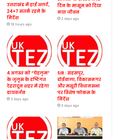
उत्तराखंड में हाई अलर्ट,
दिन के मासूम को दिया
24×7 सतर्क रहने के
नया जीवन
निर्देश
2 days ago
18 hours ago
4 अगस्त को “चेहलुम”
SIR : सहसपुर,
के जुलूस के दृष्टिगत
डोईवाला, विकासनगर
देहरादून शहर में रहेगा
और मसूरी विधानसभा
डायवर्जन
पर विशेष फोकस के
निर्देश
3 days ago
3 days ago