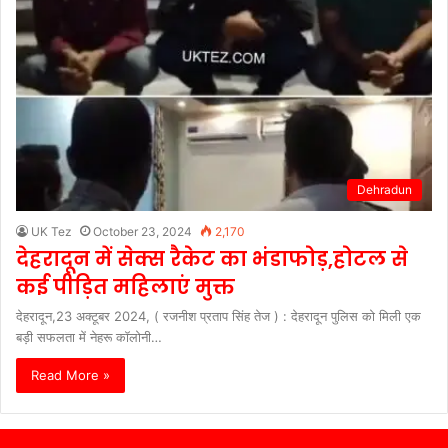
Dehradun
UK Tez
October 23, 2024
2,170
देहरादून में सेक्स रैकेट का भंडाफोड़,होटल से
कई पीड़ित महिलाएं मुक्त
देहरादून,23 अक्टूबर 2024, ( रजनीश प्रताप सिंह तेज ) : देहरादून पुलिस को मिली एक
बड़ी सफलता में नेहरू कॉलोनी…
Read More »