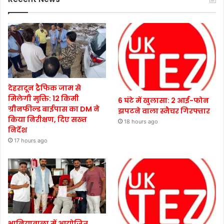
देहरादून ट्रैफिक जाम से
मिलेगी मुक्ति: 12 किमी
6 घंटे में खुलासा: 2 आई-फोन
ग्रीनफील्ड बाईपास का DM ने
झपटने वाला स्नैचर गिरफ्तार
किया निरीक्षण, दिए सख्त
18 hours ago
निर्देश
17 hours ago
भानियावाला में आयोजित