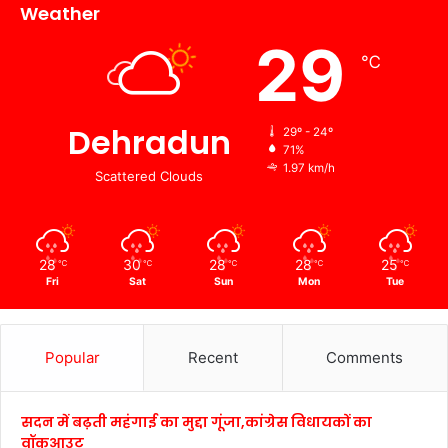
Weather
29
℃
Dehradun
29º - 24º
71%
1.97 km/h
Scattered Clouds
28
30
28
28
25
℃
℃
℃
℃
℃
Fri
Sat
Sun
Mon
Tue
Popular
Recent
Comments
सदन में बढ़ती महंगाई का मुद्दा गूंजा,कांग्रेस विधायकों का
वॉकआउट