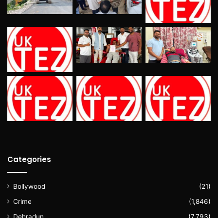
Categories
Bollywood
(21)
Crime
(1,846)
Dehradun
(7,793)