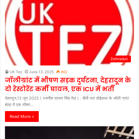
Dehradun
UK Tez
June 13, 2025
862
जॉलीग्रांट में भीषण सड़क दुर्घटना, देहरादून के
दो रेस्टोरेंट कर्मी घायल, एक ICU में भर्ती
देहरादून,13 जून 2025 ( रजनीश प्रताप सिंह तेज़ ) : बीती रात डोईवाला के जॉली ग्रांट
क्षेत्र में एक भीषण…
Read More »