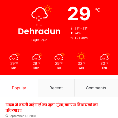
29
℃
Dehradun
29º - 23º
74%
1.21 km/h
Light Rain
29
29
25
32
30
℃
℃
℃
℃
℃
Sun
Mon
Tue
Wed
Thu
Popular
Recent
Comments
सदन में बढ़ती महंगाई का मुद्दा गूंजा,कांग्रेस विधायकों का
वॉकआउट
September 19, 2018