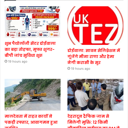
शुभ पैथोलॉजी सेंटर डोईवाला
का बड़ा तोहफा, मुफ्त शुगर-
डोईवाला: सावन सेलिब्रेशन में
बीपी जांच सुविधा शुरू
गूंजेंगे मीना राणा और हेमा
19 hours ago
नेगी करासी के सुर
19 hours ago
मालदेवता में राहत कार्यों ने
देहरादून ट्रैफिक जाम से
पकड़ी रफ्तार, आवागमन हुआ
मिलेगी मुक्ति: 12 किमी