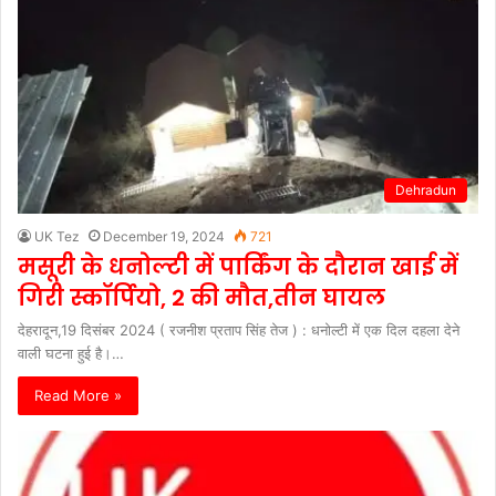
Dehradun
UK Tez
December 19, 2024
721
मसूरी के धनोल्टी में पार्किंग के दौरान खाई में
गिरी स्कॉर्पियो, 2 की मौत,तीन घायल
देहरादून,19 दिसंबर 2024 ( रजनीश प्रताप सिंह तेज ) : धनोल्टी में एक दिल दहला देने
वाली घटना हुई है।…
Read More »