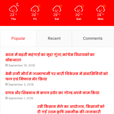
23
30
29
30
28
℃
℃
℃
℃
℃
Thu
Fri
Sat
Sun
Mon
Popular
Recent
Comments
सदन में बढ़ती महंगाई का मुद्दा गूंजा,कांग्रेस विधायकों का
वॉकआउट
September 19, 2018
बेबी रानी मौर्य ने जन्माष्टमी पर नारी निकेतन में संवासिनियों को
फल एवं मिष्ठान भेंट किया
September 3, 2018
प्रणब और शिबनाथ ने कपल इवेंट का गोल्ड अपने नाम किया
September 1, 2018
रबी किसान मेले का आयोजन, किसानों को
दी गई उत्तम कृषि तकनीक की जानकारी