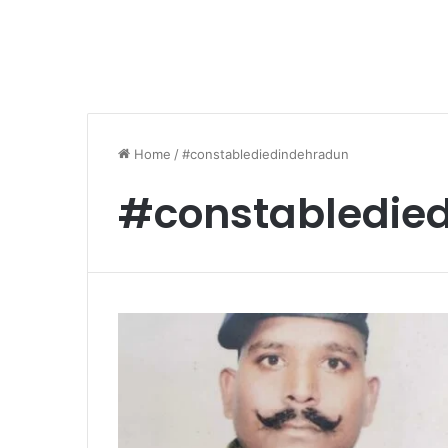
Home
/
#constablediedindehradun
#constabledie