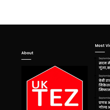
Most V
About
Septembe
सदन में
गूंजा,
Septembe
बेबी रा
निकेतन
मिष्ठान
Septembe
प्रणब 
गोल्ड 