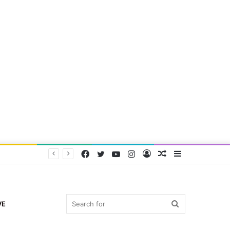
Facebook
Twitter
YouTube
Instagram
Log
Random
Sidebar
In
Article
Search
VE