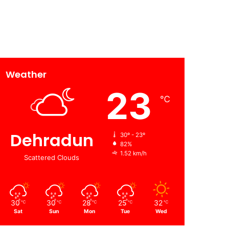
Weather
23
℃
Dehradun
30º - 23º
82%
1.52 km/h
Scattered Clouds
30
30
28
25
32
℃
℃
℃
℃
℃
Sat
Sun
Mon
Tue
Wed