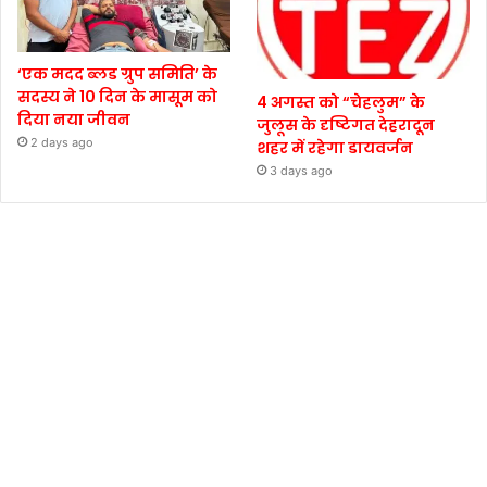
‘एक मदद ब्लड ग्रुप समिति’ के
सदस्य ने 10 दिन के मासूम को
4 अगस्त को “चेहलुम” के
दिया नया जीवन
जुलूस के दृष्टिगत देहरादून
2 days ago
शहर में रहेगा डायवर्जन
3 days ago