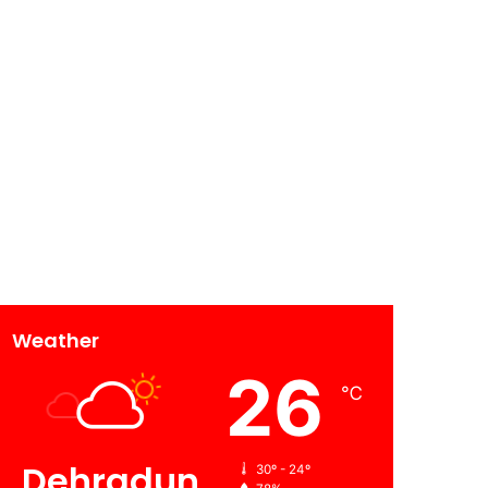
Weather
26
℃
Dehradun
30º - 24º