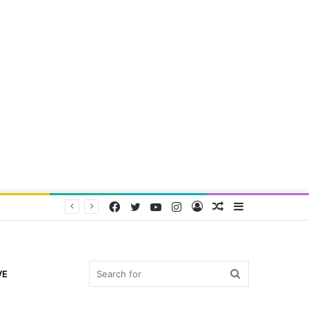
Facebook
Twitter
YouTube
Instagram
Log
Random
Sidebar
In
Article
Search
VE