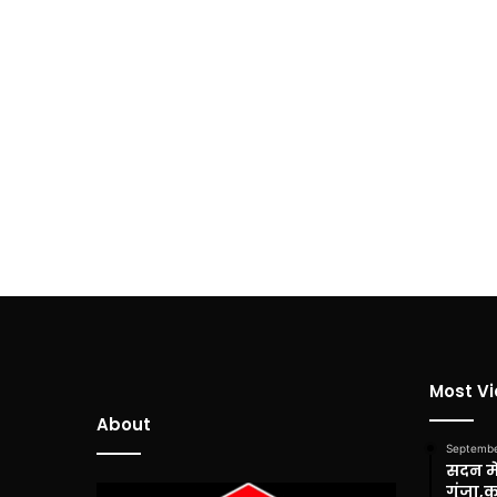
Most V
About
Septembe
सदन में
गूंजा,