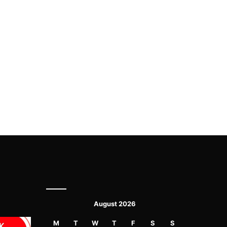
August 2026
M
T
W
T
F
S
S