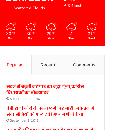
78%
0.4 km/h
Scattered Clouds
30
30
29
27
31
℃
℃
℃
℃
℃
Sat
Sun
Mon
Tue
Wed
Popular
Recent
Comments
सदन में बढ़ती महंगाई का मुद्दा गूंजा,कांग्रेस
विधायकों का वॉकआउट
September 19, 2018
बेबी रानी मौर्य ने जन्माष्टमी पर नारी निकेतन में
संवासिनियों को फल एवं मिष्ठान भेंट किया
September 3, 2018