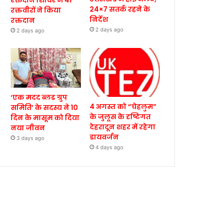
रक्तदान शिविर में 41
24×7 सतर्क रहने के
रक्तवीरों ने किया
निर्देश
रक्तदान
2 days ago
2 days ago
‘एक मदद ब्लड ग्रुप
4 अगस्त को “चेहलुम”
समिति’ के सदस्य ने 10
के जुलूस के दृष्टिगत
दिन के मासूम को दिया
देहरादून शहर में रहेगा
नया जीवन
डायवर्जन
3 days ago
4 days ago