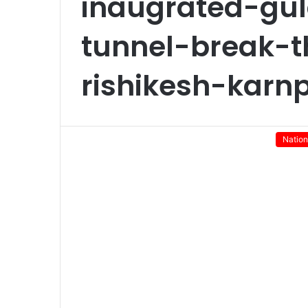
inaugrated-gul
tunnel-break-t
rishikesh-karnp
Nation