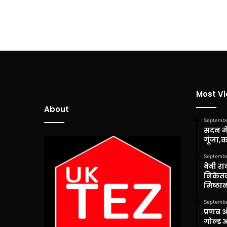
Most V
About
Septembe
सदन में
गूंजा,
Septembe
बेबी रा
निकेतन
मिष्ठान
Septembe
प्रणब 
गोल्ड 