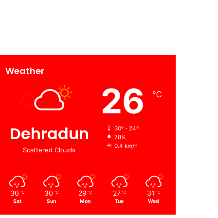
Weather
26
℃
Dehradun
30º - 24º
78%
0.4 km/h
Scattered Clouds
30
30
29
27
31
℃
℃
℃
℃
℃
Sat
Sun
Mon
Tue
Wed