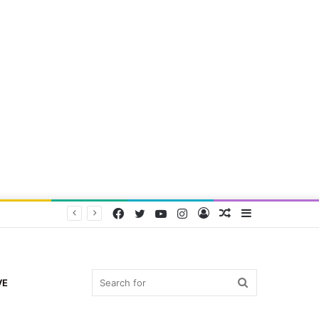
Facebook
Twitter
YouTube
Instagram
Log
Random
Sidebar
In
Article
Search
VE