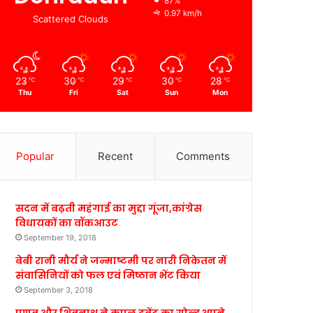
87%
0.97 km/h
Scattered Clouds
23
30
29
30
28
℃
℃
℃
℃
℃
Thu
Fri
Sat
Sun
Mon
Popular
Recent
Comments
सदन में बढ़ती महंगाई का मुद्दा गूंजा,कांग्रेस
विधायकों का वॉकआउट
September 19, 2018
बेबी रानी मौर्य ने जन्माष्टमी पर नारी निकेतन में
संवासिनियों को फल एवं मिष्ठान भेंट किया
September 3, 2018