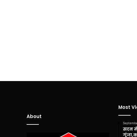
Most V
About
Septembe
सदन में
गूंजा,