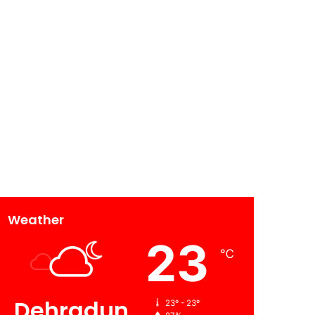
Weather
23
℃
Dehradun
23º - 23º