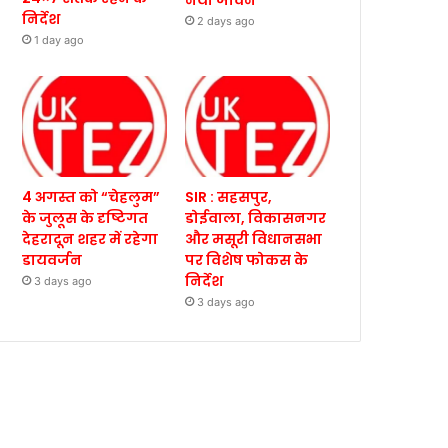
नया जीवन
निर्देश
2 days ago
1 day ago
4 अगस्त को “चेहलुम”
SIR : सहसपुर,
के जुलूस के दृष्टिगत
डोईवाला, विकासनगर
देहरादून शहर में रहेगा
और मसूरी विधानसभा
डायवर्जन
पर विशेष फोकस के
निर्देश
3 days ago
3 days ago