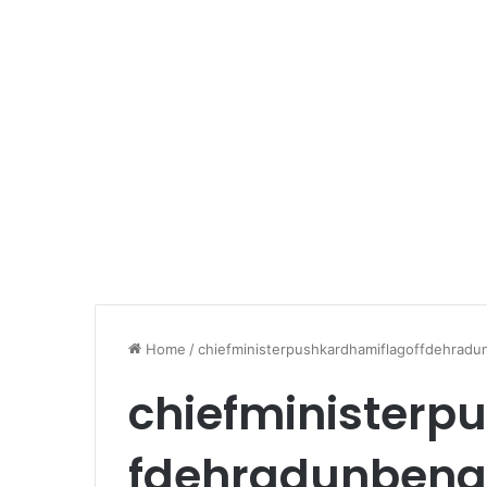
Home
/
chiefministerpushkardhamiflagoffdehradun
chiefministerp
fdehradunbengl