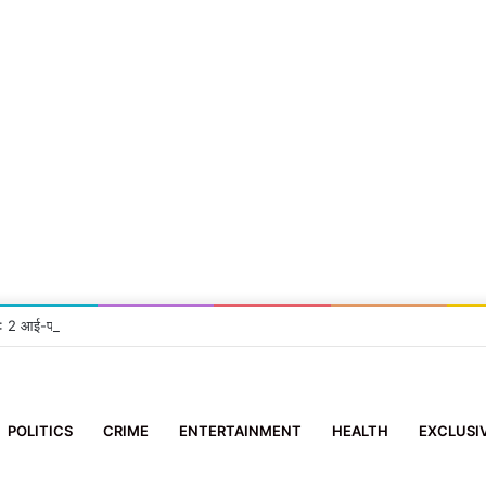
सा: 2 आई-फोन झपटने वाला स्नैचर गिरफ्तार
POLITICS
CRIME
ENTERTAINMENT
HEALTH
EXCLUSI