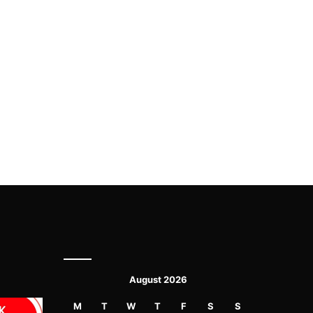
August 2026
M
T
W
T
F
S
S