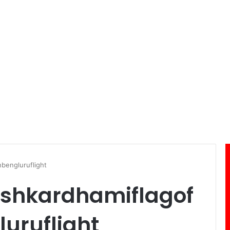
bengluruflight
ushkardhamiflagof
uruflight