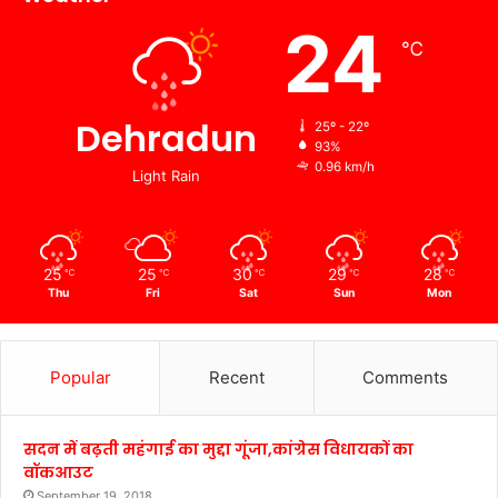
24
℃
Dehradun
25º - 22º
93%
0.96 km/h
Light Rain
25
25
30
29
28
℃
℃
℃
℃
℃
Thu
Fri
Sat
Sun
Mon
Popular
Recent
Comments
सदन में बढ़ती महंगाई का मुद्दा गूंजा,कांग्रेस विधायकों का
वॉकआउट
September 19, 2018