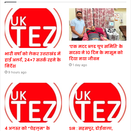
‘एक मदद ब्लड ग्रुप समिति’ के
सदस्य ने 10 दिन के मासूम को
भारी वर्षा को लेकर उत्तराखंड में
दिया नया जीवन
हाई अलर्ट, 24×7 सतर्क रहने के
1 day ago
निर्देश
9 hours ago
4 अगस्त को “चेहलुम” के
SIR : सहसपुर, डोईवाला,