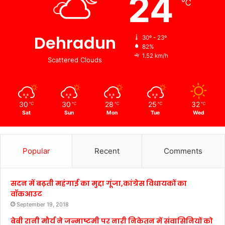
24
℃
Dehradun
30º - 23º
82%
1.52 km/h
Scattered Clouds
30
30
28
25
32
℃
℃
℃
℃
℃
Sat
Sun
Mon
Tue
Wed
Popular
Recent
Comments
सदन में बढ़ती महंगाई का मुद्दा गूंजा,कांग्रेस विधायकों का
वॉकआउट
September 19, 2018
बेबी रानी मौर्य ने जन्माष्टमी पर नारी निकेतन में संवासिनियों को