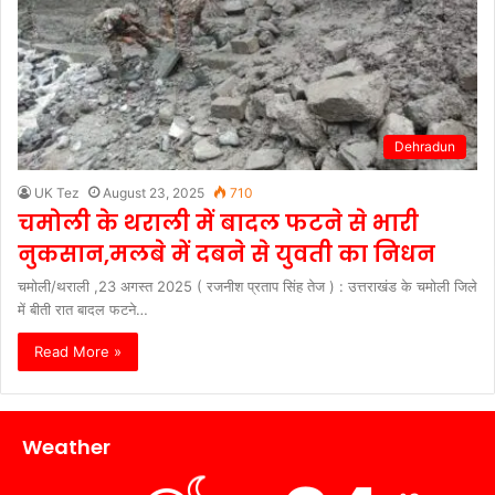
Dehradun
UK Tez
August 23, 2025
710
चमोली के थराली में बादल फटने से भारी
नुकसान,मलबे में दबने से युवती का निधन
चमोली/थराली ,23 अगस्त 2025 ( रजनीश प्रताप सिंह तेज ) : उत्तराखंड के चमोली जिले
में बीती रात बादल फटने…
Read More »
Weather