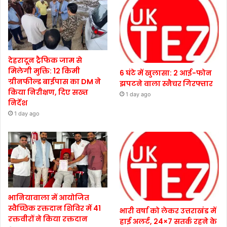
देहरादून ट्रैफिक जाम से
मिलेगी मुक्ति: 12 किमी
6 घंटे में खुलासा: 2 आई-फोन
ग्रीनफील्ड बाईपास का DM ने
झपटने वाला स्नैचर गिरफ्तार
किया निरीक्षण, दिए सख्त
1 day ago
निर्देश
1 day ago
भानियावाला में आयोजित
स्वैच्छिक रक्तदान शिविर में 41
भारी वर्षा को लेकर उत्तराखंड में
रक्तवीरों ने किया रक्तदान
हाई अलर्ट, 24×7 सतर्क रहने के