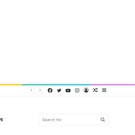
Facebook
Twitter
YouTube
Instagram
Log
Random
Sidebar
In
Article
Search
VE