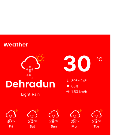
Weather
30
℃
Dehradun
30º - 24º
68%
1.53 km/h
Light Rain
30
30
28
28
25
℃
℃
℃
℃
℃
Fri
Sat
Sun
Mon
Tue