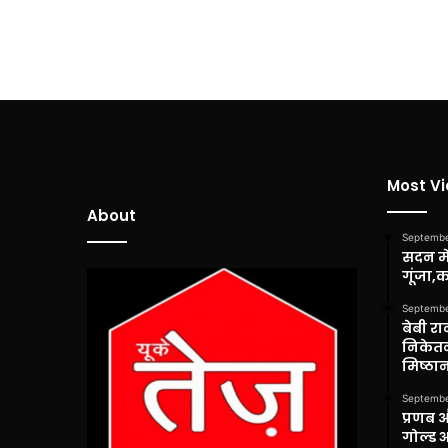
Most V
About
Septembe
सदन में
गूंजा,
Septembe
बेबी रा
निकेतन
मिष्ठान
Septembe
प्रणब 
गोल्ड 