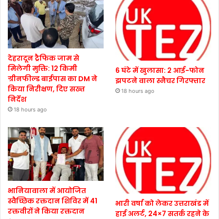
देहरादून ट्रैफिक जाम से
मिलेगी मुक्ति: 12 किमी
6 घंटे में खुलासा: 2 आई-फोन
ग्रीनफील्ड बाईपास का DM ने
झपटने वाला स्नैचर गिरफ्तार
किया निरीक्षण, दिए सख्त
18 hours ago
निर्देश
18 hours ago
भानियावाला में आयोजित
स्वैच्छिक रक्तदान शिविर में 41
भारी वर्षा को लेकर उत्तराखंड में
रक्तवीरों ने किया रक्तदान
हाई अलर्ट, 24×7 सतर्क रहने के