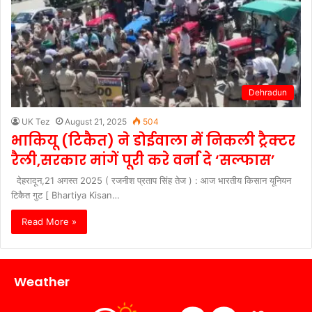
Dehradun
UK Tez
August 21, 2025
504
भाकियू (टिकैत) ने डोईवाला में निकली ट्रैक्टर
रैली,सरकार मांगें पूरी करे वर्ना दे ‘सल्फास’
देहरादून,21 अगस्त 2025 ( रजनीश प्रताप सिंह तेज ) : आज भारतीय किसान यूनियन
टिकैत गुट [ Bhartiya Kisan…
Read More »
Weather