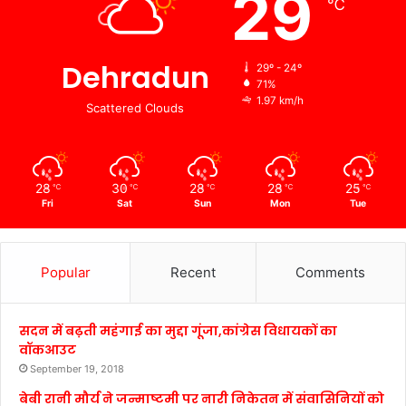
29
℃
Dehradun
29º - 24º
71%
1.97 km/h
Scattered Clouds
28
30
28
28
25
℃
℃
℃
℃
℃
Fri
Sat
Sun
Mon
Tue
Popular
Recent
Comments
सदन में बढ़ती महंगाई का मुद्दा गूंजा,कांग्रेस विधायकों का
वॉकआउट
September 19, 2018
बेबी रानी मौर्य ने जन्माष्टमी पर नारी निकेतन में संवासिनियों को