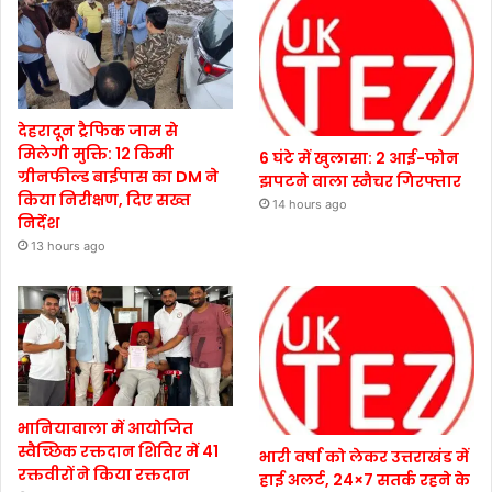
देहरादून ट्रैफिक जाम से
मिलेगी मुक्ति: 12 किमी
6 घंटे में खुलासा: 2 आई-फोन
ग्रीनफील्ड बाईपास का DM ने
झपटने वाला स्नैचर गिरफ्तार
किया निरीक्षण, दिए सख्त
14 hours ago
निर्देश
13 hours ago
भानियावाला में आयोजित
स्वैच्छिक रक्तदान शिविर में 41
भारी वर्षा को लेकर उत्तराखंड में
रक्तवीरों ने किया रक्तदान
हाई अलर्ट, 24×7 सतर्क रहने के