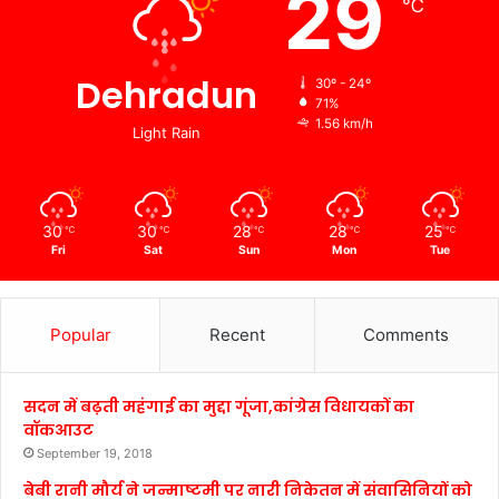
29
℃
Dehradun
30º - 24º
71%
1.56 km/h
Light Rain
30
30
28
28
25
℃
℃
℃
℃
℃
Fri
Sat
Sun
Mon
Tue
Popular
Recent
Comments
सदन में बढ़ती महंगाई का मुद्दा गूंजा,कांग्रेस विधायकों का
वॉकआउट
September 19, 2018
बेबी रानी मौर्य ने जन्माष्टमी पर नारी निकेतन में संवासिनियों को