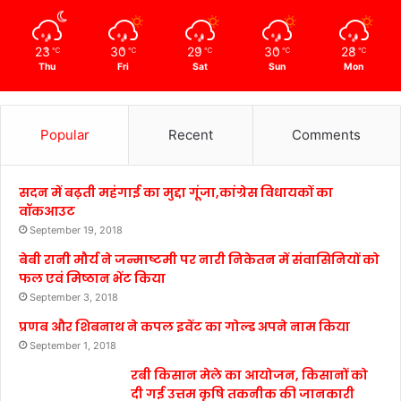
23
30
29
30
28
℃
℃
℃
℃
℃
Thu
Fri
Sat
Sun
Mon
Popular
Recent
Comments
सदन में बढ़ती महंगाई का मुद्दा गूंजा,कांग्रेस विधायकों का
वॉकआउट
September 19, 2018
बेबी रानी मौर्य ने जन्माष्टमी पर नारी निकेतन में संवासिनियों को
फल एवं मिष्ठान भेंट किया
September 3, 2018
प्रणब और शिबनाथ ने कपल इवेंट का गोल्ड अपने नाम किया
September 1, 2018
रबी किसान मेले का आयोजन, किसानों को
दी गई उत्तम कृषि तकनीक की जानकारी