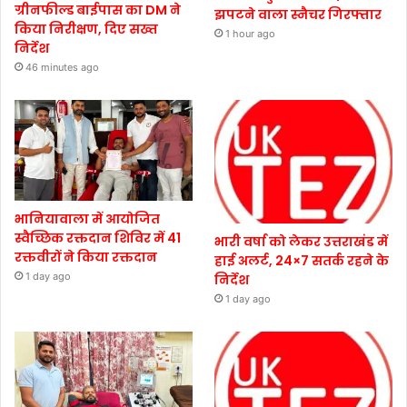
ग्रीनफील्ड बाईपास का DM ने
झपटने वाला स्नैचर गिरफ्तार
किया निरीक्षण, दिए सख्त
1 hour ago
निर्देश
46 minutes ago
भानियावाला में आयोजित
स्वैच्छिक रक्तदान शिविर में 41
भारी वर्षा को लेकर उत्तराखंड में
रक्तवीरों ने किया रक्तदान
हाई अलर्ट, 24×7 सतर्क रहने के
1 day ago
निर्देश
1 day ago