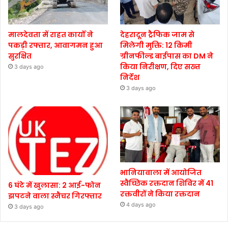
मालदेवता में राहत कार्यों ने
देहरादून ट्रैफिक जाम से
पकड़ी रफ्तार, आवागमन हुआ
मिलेगी मुक्ति: 12 किमी
सुरक्षित
ग्रीनफील्ड बाईपास का DM ने
किया निरीक्षण, दिए सख्त
3 days ago
निर्देश
3 days ago
भानियावाला में आयोजित
स्वैच्छिक रक्तदान शिविर में 41
6 घंटे में खुलासा: 2 आई-फोन
रक्तवीरों ने किया रक्तदान
झपटने वाला स्नैचर गिरफ्तार
4 days ago
3 days ago