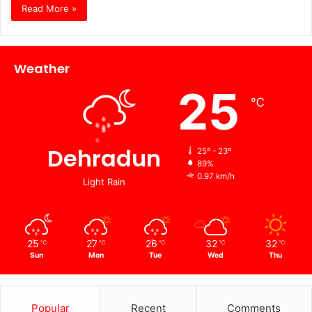
Read More »
Weather
25
℃
Dehradun
25º - 23º
89%
0.97 km/h
Light Rain
25
27
26
32
32
℃
℃
℃
℃
℃
Sun
Mon
Tue
Wed
Thu
Popular
Recent
Comments