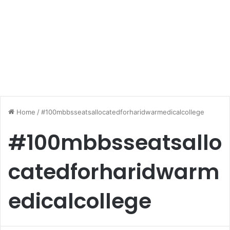
Home
/
#100mbbsseatsallocatedforharidwarmedicalcollege
#100mbbsseatsallo
catedforharidwarm
edicalcollege