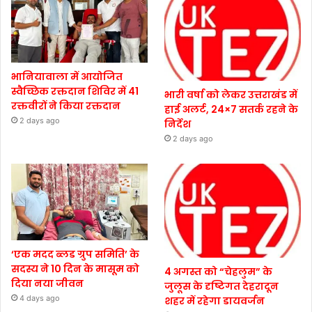
भानियावाला में आयोजित
स्वैच्छिक रक्तदान शिविर में 41
भारी वर्षा को लेकर उत्तराखंड में
रक्तवीरों ने किया रक्तदान
हाई अलर्ट, 24×7 सतर्क रहने के
2 days ago
निर्देश
2 days ago
‘एक मदद ब्लड ग्रुप समिति’ के
सदस्य ने 10 दिन के मासूम को
4 अगस्त को “चेहलुम” के
दिया नया जीवन
जुलूस के दृष्टिगत देहरादून
4 days ago
शहर में रहेगा डायवर्जन