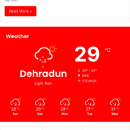
Read More »
Weather
29
℃
Dehradun
30º - 24º
69%
1.15 km/h
Light Rain
30
30
29
27
31
℃
℃
℃
℃
℃
Sat
Sun
Mon
Tue
Wed