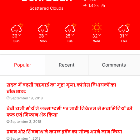
90%
1.49 km/h
Scattered Clouds
30
28
25
32
31
℃
℃
℃
℃
℃
Sun
Mon
Tue
Wed
Thu
Popular
Recent
Comments
सदन में बढ़ती महंगाई का मुद्दा गूंजा,कांग्रेस विधायकों का
वॉकआउट
September 19, 2018
बेबी रानी मौर्य ने जन्माष्टमी पर नारी निकेतन में संवासिनियों को
फल एवं मिष्ठान भेंट किया
September 3, 2018
प्रणब और शिबनाथ ने कपल इवेंट का गोल्ड अपने नाम किया
September 1, 2018