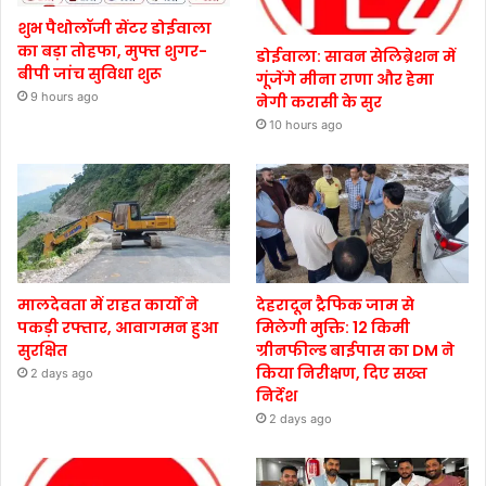
शुभ पैथोलॉजी सेंटर डोईवाला
का बड़ा तोहफा, मुफ्त शुगर-
डोईवाला: सावन सेलिब्रेशन में
बीपी जांच सुविधा शुरू
गूंजेंगे मीना राणा और हेमा
9 hours ago
नेगी करासी के सुर
10 hours ago
मालदेवता में राहत कार्यों ने
देहरादून ट्रैफिक जाम से
पकड़ी रफ्तार, आवागमन हुआ
मिलेगी मुक्ति: 12 किमी
सुरक्षित
ग्रीनफील्ड बाईपास का DM ने
किया निरीक्षण, दिए सख्त
2 days ago
निर्देश
2 days ago