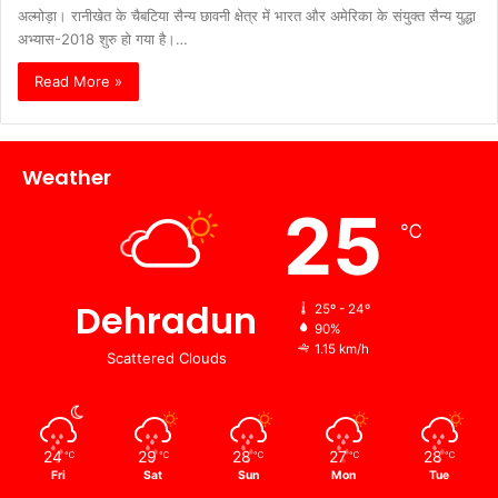
अल्मोड़ा। रानीखेत के चैबटिया सैन्य छावनी क्षेत्र में भारत और अमेरिका के संयुक्त सैन्य युद्धा
अभ्यास-2018 शुरु हो गया है।…
Read More »
Weather
25
℃
Dehradun
25º - 24º
90%
1.15 km/h
Scattered Clouds
24
29
28
27
28
℃
℃
℃
℃
℃
Fri
Sat
Sun
Mon
Tue