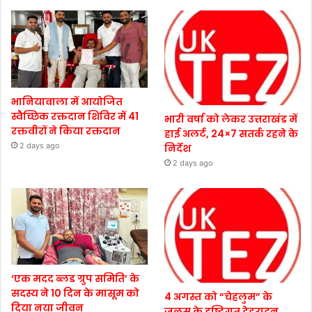
भानियावाला में आयोजित
स्वैच्छिक रक्तदान शिविर में 41
भारी वर्षा को लेकर उत्तराखंड में
रक्तवीरों ने किया रक्तदान
हाई अलर्ट, 24×7 सतर्क रहने के
2 days ago
निर्देश
2 days ago
‘एक मदद ब्लड ग्रुप समिति’ के
सदस्य ने 10 दिन के मासूम को
4 अगस्त को “चेहलुम” के
दिया नया जीवन
जुलूस के दृष्टिगत देहरादून