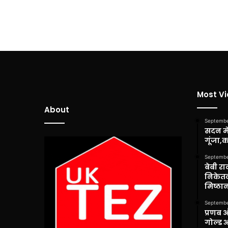
Most V
About
Septembe
सदन में
गूंजा,
Septembe
बेबी रा
निकेतन
मिष्ठान
Septembe
प्रणब 
गोल्ड 