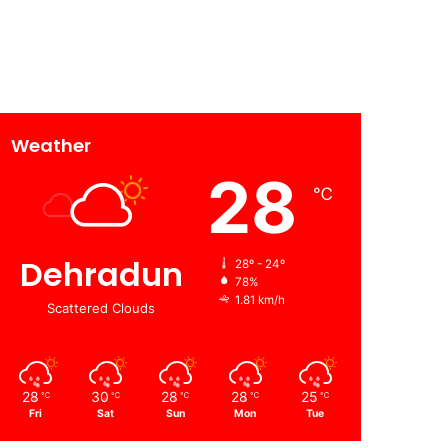
Weather
28
℃
Dehradun
28º - 24º
78%
1.81 km/h
Scattered Clouds
28
30
28
28
25
℃
℃
℃
℃
℃
Fri
Sat
Sun
Mon
Tue