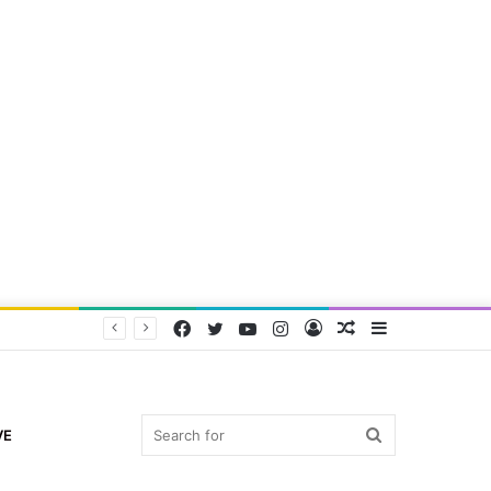
Facebook
Twitter
YouTube
Instagram
Log
Random
Sidebar
In
Article
Search
VE