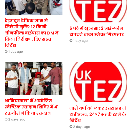
देहरादून ट्रैफिक जाम से
मिलेगी मुक्ति: 12 किमी
6 घंटे में खुलासा: 2 आई-फोन
ग्रीनफील्ड बाईपास का DM ने
झपटने वाला स्नैचर गिरफ्तार
किया निरीक्षण, दिए सख्त
1 day ago
निर्देश
1 day ago
भानियावाला में आयोजित
स्वैच्छिक रक्तदान शिविर में 41
भारी वर्षा को लेकर उत्तराखंड में
रक्तवीरों ने किया रक्तदान
हाई अलर्ट, 24×7 सतर्क रहने के
2 days ago
निर्देश
2 days ago