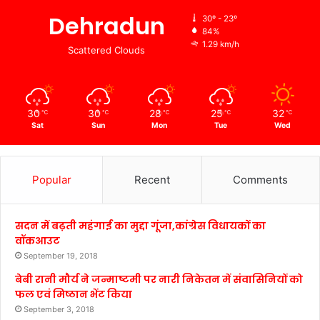
Dehradun
30º - 23º
84%
1.29 km/h
Scattered Clouds
30
30
28
25
32
℃
℃
℃
℃
℃
Sat
Sun
Mon
Tue
Wed
Popular
Recent
Comments
सदन में बढ़ती महंगाई का मुद्दा गूंजा,कांग्रेस विधायकों का
वॉकआउट
September 19, 2018
बेबी रानी मौर्य ने जन्माष्टमी पर नारी निकेतन में संवासिनियों को
फल एवं मिष्ठान भेंट किया
September 3, 2018