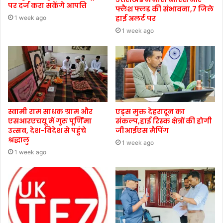
पर दर्ज करा सकेंगे आपत्ति
फ्लैश फ्लड की संभावना,7 जिले
हाई अलर्ट पर
1 week ago
1 week ago
स्वामी राम साधक ग्राम और
एड्स मुक्त देहरादून का
एसआरएचयू में गुरु पूर्णिमा
संकल्प,हाई रिस्क क्षेत्रों की होगी
उत्सव, देश-विदेश से पहुंचे
जीआईएस मैपिंग
श्रद्धालु
1 week ago
1 week ago