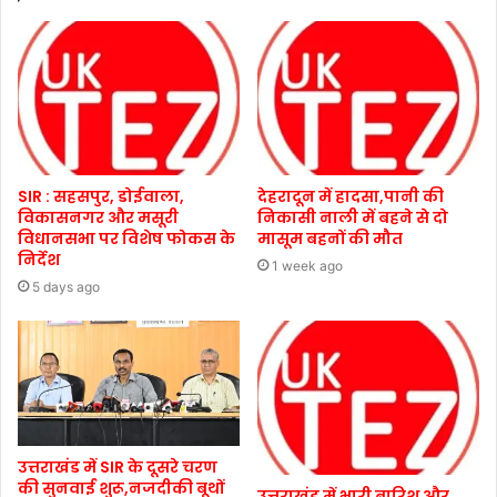
SIR : सहसपुर, डोईवाला,
देहरादून में हादसा,पानी की
विकासनगर और मसूरी
निकासी नाली में बहने से दो
विधानसभा पर विशेष फोकस के
मासूम बहनों की मौत
निर्देश
1 week ago
5 days ago
उत्तराखंड में SIR के दूसरे चरण
की सुनवाई शुरू,नजदीकी बूथों
उत्तराखंड में भारी बारिश और