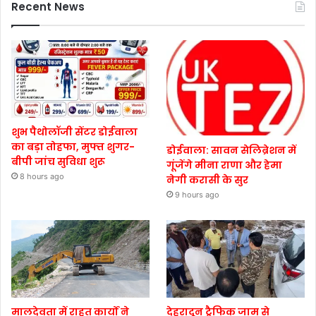
Recent News
शुभ पैथोलॉजी सेंटर डोईवाला
का बड़ा तोहफा, मुफ्त शुगर-
डोईवाला: सावन सेलिब्रेशन में
बीपी जांच सुविधा शुरू
गूंजेंगे मीना राणा और हेमा
8 hours ago
नेगी करासी के सुर
9 hours ago
मालदेवता में राहत कार्यों ने
देहरादून ट्रैफिक जाम से