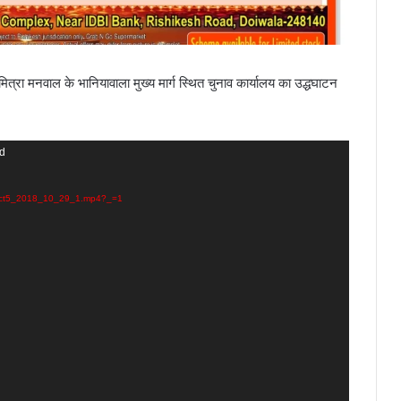
ुमित्रा मनवाल के भानियावाला मुख्य मार्ग स्थित चुनाव कार्यालय का उद्धघाटन
nd
oject5_2018_10_29_1.mp4?_=1