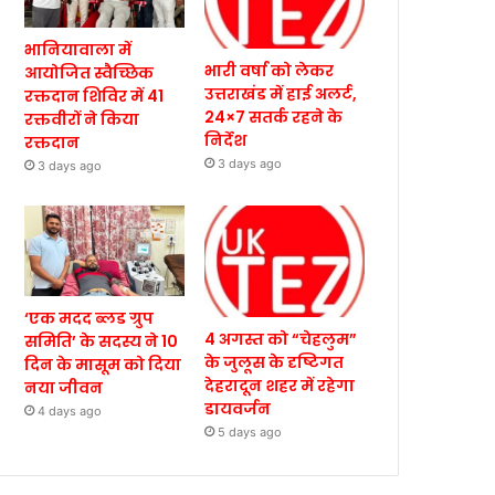
भानियावाला में
भारी वर्षा को लेकर
आयोजित स्वैच्छिक
उत्तराखंड में हाई अलर्ट,
रक्तदान शिविर में 41
24×7 सतर्क रहने के
रक्तवीरों ने किया
निर्देश
रक्तदान
3 days ago
3 days ago
‘एक मदद ब्लड ग्रुप
4 अगस्त को “चेहलुम”
समिति’ के सदस्य ने 10
के जुलूस के दृष्टिगत
दिन के मासूम को दिया
देहरादून शहर में रहेगा
नया जीवन
डायवर्जन
4 days ago
5 days ago