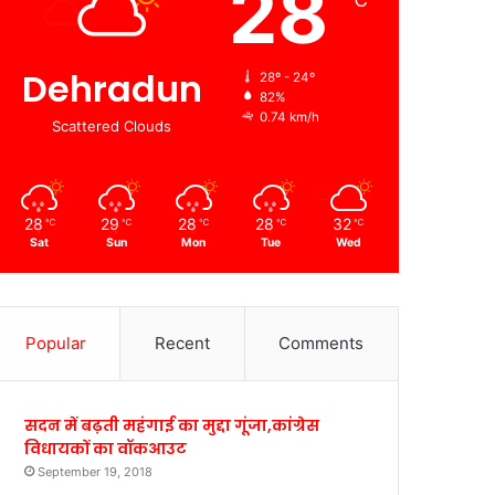
28
℃
Dehradun
28º - 24º
82%
0.74 km/h
Scattered Clouds
28
29
28
28
32
℃
℃
℃
℃
℃
Sat
Sun
Mon
Tue
Wed
Popular
Recent
Comments
सदन में बढ़ती महंगाई का मुद्दा गूंजा,कांग्रेस
विधायकों का वॉकआउट
September 19, 2018