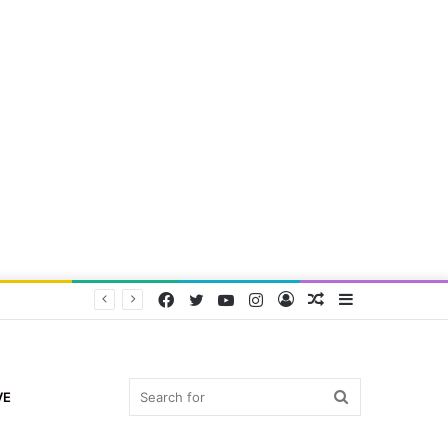
Facebook
Twitter
YouTube
Instagram
Log
Random
Sidebar
In
Article
Search
VE