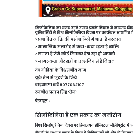
सिजोफ्रेनिया का समय रहते उपाय इसके निदान में कारगर सिद्
यूनिवर्सिटी ने विश्व सिजोफ्रेनिया दिवस पर कार्यक्रम आयजित 
> प्रभावित व्यक्ति की पर्सनालिटी में आता है बदलाव
> सामाजिक समारोह से कटा-कटा रहता है व्यक्ति
> लगता है जैसे कोई छिपकर देख रहा हो आपको
> जागरूकता और सही काउन्सलिंग से है निदान
वेब मीडिया के विश्वसनीय नाम
यूके तेज से जुड़ने के लिये
वाट्सएप्प करें 8077062107
रजनीश प्रताप सिंह ‘तेज’
देहरादून :
सिजोफ्रेनिया है एक प्रकार का मनोरोग
विश्व सिजोफ्रेनिया दिवस पर हिमालयन हॉस्पिटल जौलीग्रांट में
बीमारी के लक्ष्ण व बचाव के विषय में चिकित्सकों की ओर से विस्तृ