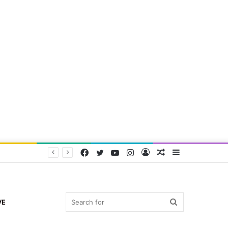
Facebook
Twitter
YouTube
Instagram
Log
Random
Sidebar
In
Article
Search
VE