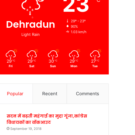
23
℃
Dehradun
29º - 23º
90%
1.03 km/h
Light Rain
29
29
30
29
27
℃
℃
℃
℃
℃
Fri
Sat
Sun
Mon
Tue
Popular
Recent
Comments
सदन में बढ़ती महंगाई का मुद्दा गूंजा,कांग्रेस
विधायकों का वॉकआउट
September 19, 2018