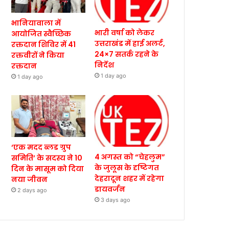
भानियावाला में
भारी वर्षा को लेकर
आयोजित स्वैच्छिक
उत्तराखंड में हाई अलर्ट,
रक्तदान शिविर में 41
24×7 सतर्क रहने के
रक्तवीरों ने किया
निर्देश
रक्तदान
1 day ago
1 day ago
‘एक मदद ब्लड ग्रुप
4 अगस्त को “चेहलुम”
समिति’ के सदस्य ने 10
के जुलूस के दृष्टिगत
दिन के मासूम को दिया
देहरादून शहर में रहेगा
नया जीवन
डायवर्जन
2 days ago
3 days ago