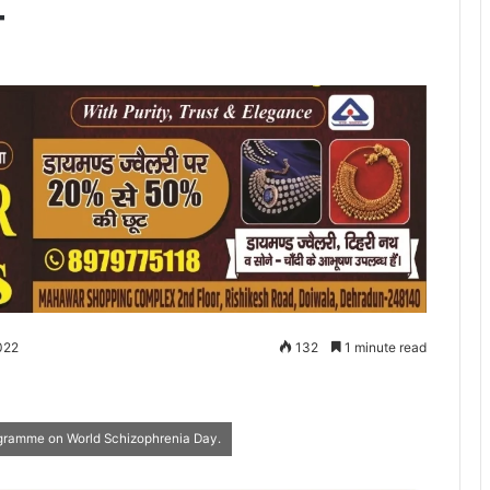
ण
022
132
1 minute read
ramme on World Schizophrenia Day.