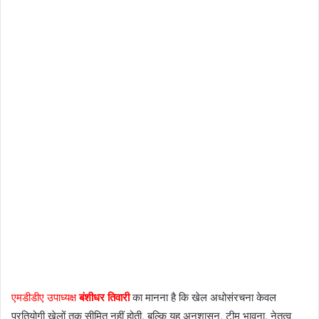
एमडीडीए उपाध्यक्ष
बंशीधर तिवारी
का मानना है कि खेल अधोसंरचना केवल
प्रतियोगी खेलों तक सीमित नहीं होती, बल्कि यह अनुशासन, टीम भावना, नेतृत्व