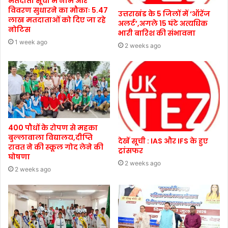
मतदाता सूची में नाम और
विवरण सुधारने का मौकाः 5.47
उत्तराखंड के 5 जिलों में ‘ऑरेंज
लाख मतदाताओं को दिए जा रहे
अलर्ट’,अगले 15 घंटे अत्यधिक
नोटिस
भारी बारिश की संभावना
1 week ago
2 weeks ago
400 पौधों के रोपण से महका
बुल्लावाला विद्यालय,दीप्ति
देखें सूची : IAS और IFS के हुए
रावत ने की स्कूल गोद लेने की
ट्रांसफर
घोषणा
2 weeks ago
2 weeks ago