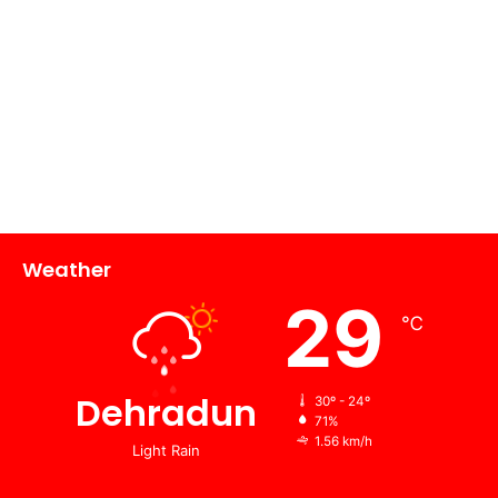
Weather
29
℃
Dehradun
30º - 24º
71%
1.56 km/h
Light Rain