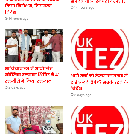
झपटने वाला स्नैचर गिरफ्तार
किया निरीक्षण, दिए सख्त
14 hours ago
निर्देश
14 hours ago
भानियावाला में आयोजित
स्वैच्छिक रक्तदान शिविर में 41
भारी वर्षा को लेकर उत्तराखंड में
रक्तवीरों ने किया रक्तदान
हाई अलर्ट, 24×7 सतर्क रहने के
2 days ago
निर्देश
2 days ago