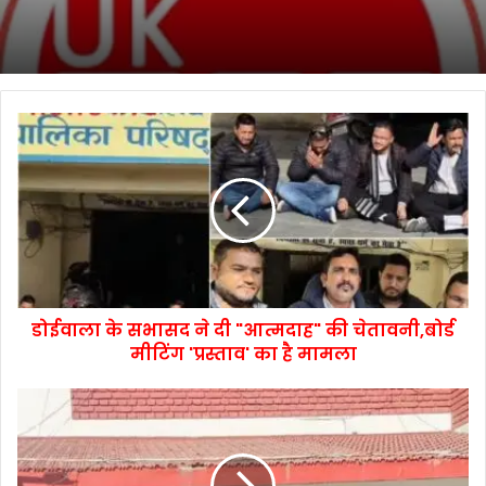
डोईवाला के सभासद ने दी "आत्मदाह" की चेतावनी,बोर्ड
मीटिंग 'प्रस्ताव' का है मामला