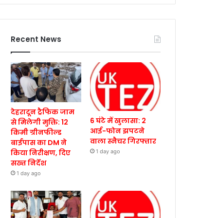
Recent News
देहरादून ट्रैफिक जाम
6 घंटे में खुलासा: 2
से मिलेगी मुक्ति: 12
आई-फोन झपटने
किमी ग्रीनफील्ड
वाला स्नैचर गिरफ्तार
बाईपास का DM ने
किया निरीक्षण, दिए
1 day ago
सख्त निर्देश
1 day ago