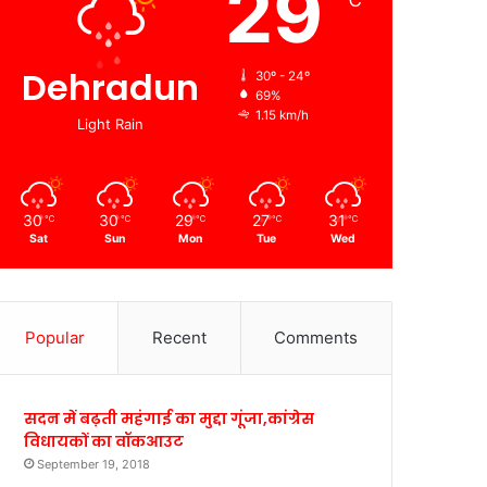
29
℃
Dehradun
30º - 24º
69%
1.15 km/h
Light Rain
30
30
29
27
31
℃
℃
℃
℃
℃
Sat
Sun
Mon
Tue
Wed
Popular
Recent
Comments
सदन में बढ़ती महंगाई का मुद्दा गूंजा,कांग्रेस
विधायकों का वॉकआउट
September 19, 2018