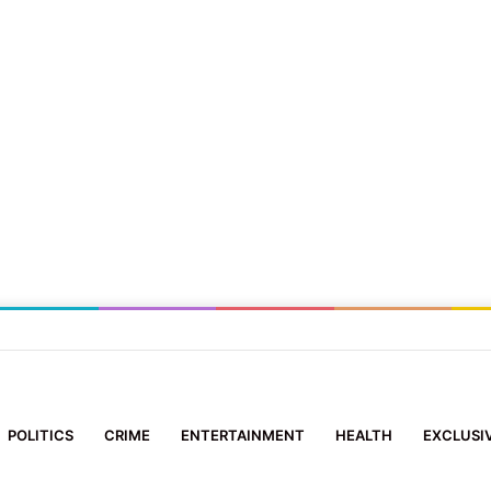
सा: 2 आई-फोन झपटने वाला स्नैचर गिरफ्तार
POLITICS
CRIME
ENTERTAINMENT
HEALTH
EXCLUSI