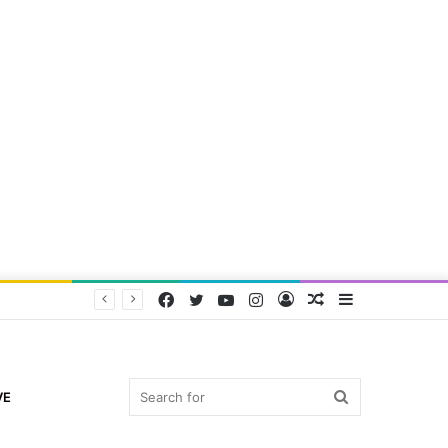
Facebook
Twitter
YouTube
Instagram
Log
Random
Sidebar
In
Article
Search
VE