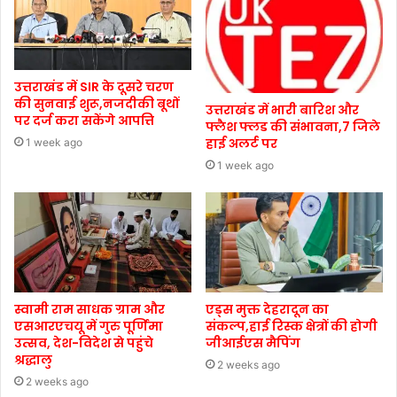
उत्तराखंड में SIR के दूसरे चरण
की सुनवाई शुरू,नजदीकी बूथों
उत्तराखंड में भारी बारिश और
पर दर्ज करा सकेंगे आपत्ति
फ्लैश फ्लड की संभावना,7 जिले
हाई अलर्ट पर
1 week ago
1 week ago
स्वामी राम साधक ग्राम और
एड्स मुक्त देहरादून का
एसआरएचयू में गुरु पूर्णिमा
संकल्प,हाई रिस्क क्षेत्रों की होगी
उत्सव, देश-विदेश से पहुंचे
जीआईएस मैपिंग
श्रद्धालु
2 weeks ago
2 weeks ago