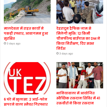
मालदेवता में राहत कार्यों ने
देहरादून ट्रैफिक जाम से
पकड़ी रफ्तार, आवागमन हुआ
मिलेगी मुक्ति: 12 किमी
सुरक्षित
ग्रीनफील्ड बाईपास का DM ने
किया निरीक्षण, दिए सख्त
3 days ago
निर्देश
3 days ago
भानियावाला में आयोजित
स्वैच्छिक रक्तदान शिविर में 41
6 घंटे में खुलासा: 2 आई-फोन
रक्तवीरों ने किया रक्तदान
झपटने वाला स्नैचर गिरफ्तार