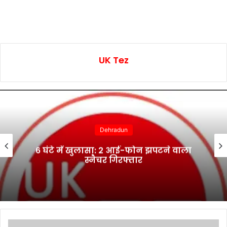
UK Tez
Dehradun
6 घंटे में खुलासा: 2 आई-फोन झपटने वाला
स्नैचर गिरफ्तार