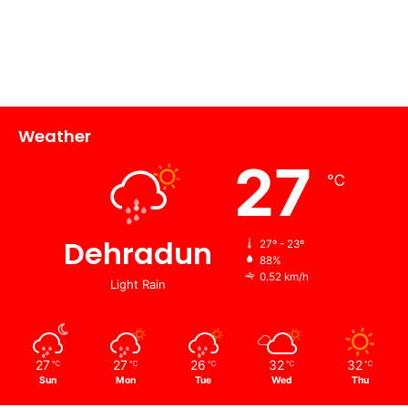
Weather
27
℃
Dehradun
27º - 23º
88%
0.52 km/h
Light Rain
27
27
26
32
32
℃
℃
℃
℃
℃
Sun
Mon
Tue
Wed
Thu