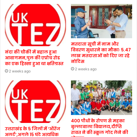
मतदाता सूची में नाम और
विवरण सुधारने का मौकाः 5.47
नंदा की चौकी में बहाल हुआ
लाख मतदाताओं को दिए जा रहे
आवागमन,पुल की एप्रोच रोड
नोटिस
का एक हिस्सा हुआ था क्षतिग्रस्त
2 weeks ago
2 weeks ago
400 पौधों के रोपण से महका
बुल्लावाला विद्यालय,दीप्ति
उत्तराखंड के 5 जिलों में ‘ऑरेंज
रावत ने की स्कूल गोद लेने की
अलर्ट’,अगले 15 घंटे अत्यधिक