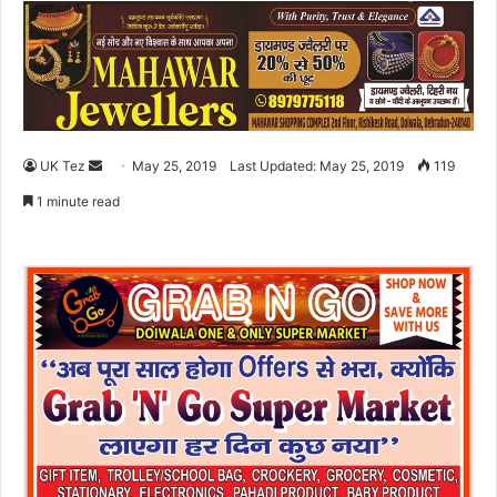
UK Tez
S
May 25, 2019
Last Updated: May 25, 2019
119
e
1 minute read
n
d
a
n
e
m
a
i
l