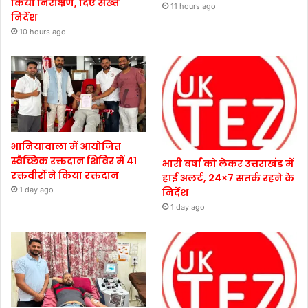
किया निरीक्षण, दिए सख्त
11 hours ago
निर्देश
10 hours ago
भानियावाला में आयोजित
स्वैच्छिक रक्तदान शिविर में 41
भारी वर्षा को लेकर उत्तराखंड में
रक्तवीरों ने किया रक्तदान
हाई अलर्ट, 24×7 सतर्क रहने के
1 day ago
निर्देश
1 day ago