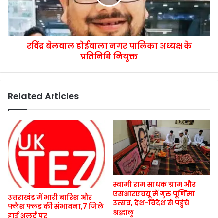
रविंद्र बेलवाल डोईवाला नगर पालिका अध्यक्ष के
प्रतिनिधि नियुक्त
Related Articles
स्वामी राम साधक ग्राम और
एसआरएचयू में गुरु पूर्णिमा
उत्तराखंड में भारी बारिश और
उत्सव, देश-विदेश से पहुंचे
फ्लैश फ्लड की संभावना,7 जिले
श्रद्धालु
हाई अलर्ट पर