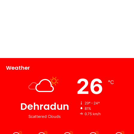
Weather
26
℃
Dehradun
29º - 24º
81%
0.75 km/h
Scattered Clouds