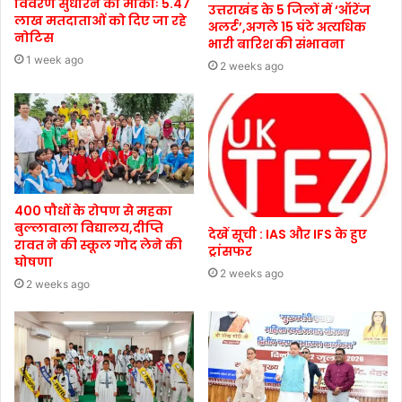
विवरण सुधारने का मौकाः 5.47
उत्तराखंड के 5 जिलों में ‘ऑरेंज
लाख मतदाताओं को दिए जा रहे
अलर्ट’,अगले 15 घंटे अत्यधिक
नोटिस
भारी बारिश की संभावना
1 week ago
2 weeks ago
400 पौधों के रोपण से महका
बुल्लावाला विद्यालय,दीप्ति
देखें सूची : IAS और IFS के हुए
रावत ने की स्कूल गोद लेने की
ट्रांसफर
घोषणा
2 weeks ago
2 weeks ago