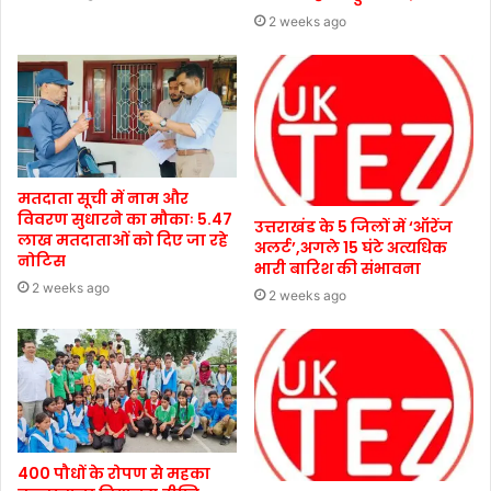
2 weeks ago
मतदाता सूची में नाम और
विवरण सुधारने का मौकाः 5.47
उत्तराखंड के 5 जिलों में ‘ऑरेंज
लाख मतदाताओं को दिए जा रहे
अलर्ट’,अगले 15 घंटे अत्यधिक
नोटिस
भारी बारिश की संभावना
2 weeks ago
2 weeks ago
400 पौधों के रोपण से महका