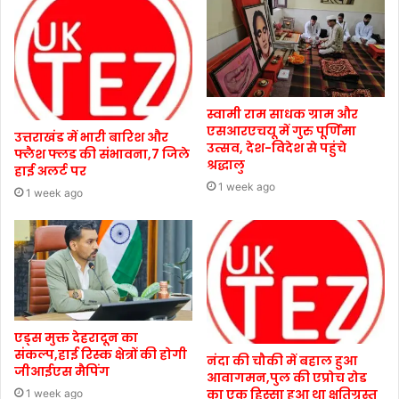
स्वामी राम साधक ग्राम और
एसआरएचयू में गुरु पूर्णिमा
उत्तराखंड में भारी बारिश और
उत्सव, देश-विदेश से पहुंचे
फ्लैश फ्लड की संभावना,7 जिले
श्रद्धालु
हाई अलर्ट पर
1 week ago
1 week ago
एड्स मुक्त देहरादून का
संकल्प,हाई रिस्क क्षेत्रों की होगी
नंदा की चौकी में बहाल हुआ
जीआईएस मैपिंग
आवागमन,पुल की एप्रोच रोड
का एक हिस्सा हुआ था क्षतिग्रस्त
1 week ago