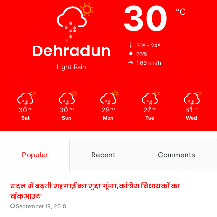
30
℃
Dehradun
30º - 24º
66%
1.69 km/h
Light Rain
30
30
29
27
31
℃
℃
℃
℃
℃
Sat
Sun
Mon
Tue
Wed
Popular
Recent
Comments
सदन में बढ़ती महंगाई का मुद्दा गूंजा,कांग्रेस विधायकों का
वॉकआउट
September 19, 2018