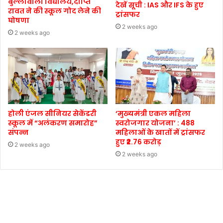
बुल्लावाला विद्यालय,दीप्ति
देखें सूची : IAS और IFS के हुए
रावत ने की स्कूल गोद लेने की
ट्रांसफर
घोषणा
2 weeks ago
2 weeks ago
होली एंजल सीनियर सेकेंडरी
‘मुख्यमंत्री एकल महिला
स्कूल में “अलंकरण समारोह”
स्वरोजगार योजना’ : 488
संपन्न
महिलाओं के खातों में ट्रांसफर
हुए ₹2.76 करोड़
2 weeks ago
2 weeks ago