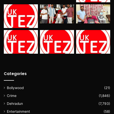
Categories
Bollywood
(21)
Crime
(1,846)
Dehradun
(7,793)
Entertainment
(58)