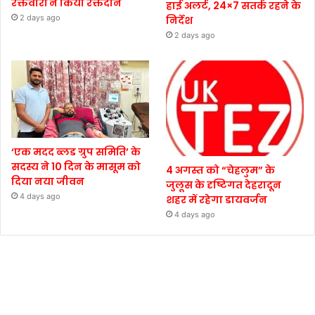
रक्तवीरों ने किया रक्तदान
हाई अलर्ट, 24×7 सतर्क रहने के
2 days ago
निर्देश
2 days ago
‘एक मदद ब्लड ग्रुप समिति’ के
सदस्य ने 10 दिन के मासूम को
4 अगस्त को “चेहलुम” के
दिया नया जीवन
जुलूस के दृष्टिगत देहरादून
4 days ago
शहर में रहेगा डायवर्जन
4 days ago