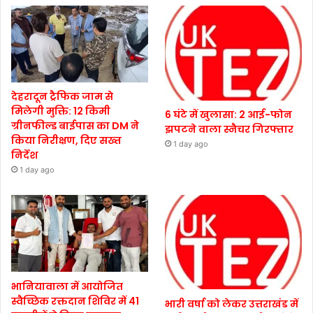
देहरादून ट्रैफिक जाम से
मिलेगी मुक्ति: 12 किमी
6 घंटे में खुलासा: 2 आई-फोन
ग्रीनफील्ड बाईपास का DM ने
झपटने वाला स्नैचर गिरफ्तार
किया निरीक्षण, दिए सख्त
1 day ago
निर्देश
1 day ago
भानियावाला में आयोजित
स्वैच्छिक रक्तदान शिविर में 41
भारी वर्षा को लेकर उत्तराखंड में