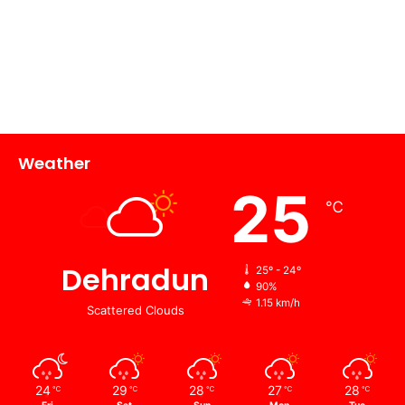
Weather
25
℃
Dehradun
25º - 24º
90%
1.15 km/h
Scattered Clouds
24
29
28
27
28
℃
℃
℃
℃
℃