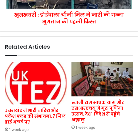
खुशखबरी : डोईवाला चीनी मिल ने जारी की गन्ना
भुगतान की पहली किस्त
Related Articles
स्वामी राम साधक ग्राम और
एसआरएचयू में गुरु पूर्णिमा
उत्तराखंड में भारी बारिश और
उत्सव, देश-विदेश से पहुंचे
फ्लैश फ्लड की संभावना,7 जिले
श्रद्धालु
हाई अलर्ट पर
1 week ago
1 week ago