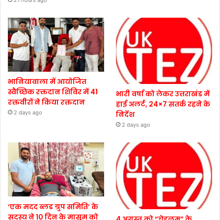
भानियावाला में आयोजित
स्वैच्छिक रक्तदान शिविर में 41
भारी वर्षा को लेकर उत्तराखंड में
रक्तवीरों ने किया रक्तदान
हाई अलर्ट, 24×7 सतर्क रहने के
2 days ago
निर्देश
2 days ago
‘एक मदद ब्लड ग्रुप समिति’ के
सदस्य ने 10 दिन के मासूम को
4 अगस्त को “चेहलुम” के