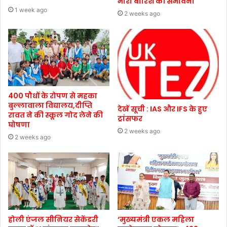
भारी बारिश की संभावना
1 week ago
2 weeks ago
400 पौधों के रोपण से महका
बुल्लावाला विद्यालय,दीप्ति
देखें सूची : IAS और IFS के हुए
रावत ने की स्कूल गोद लेने की
ट्रांसफर
घोषणा
2 weeks ago
2 weeks ago
होली एंजल सीनियर सेकेंडरी
‘मुख्यमंत्री एकल महिला