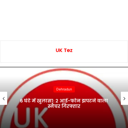
UK Tez
Dehradun
6 घंटे में खुलासा: 2 आई-फोन झपटने वाला
स्नैचर गिरफ्तार