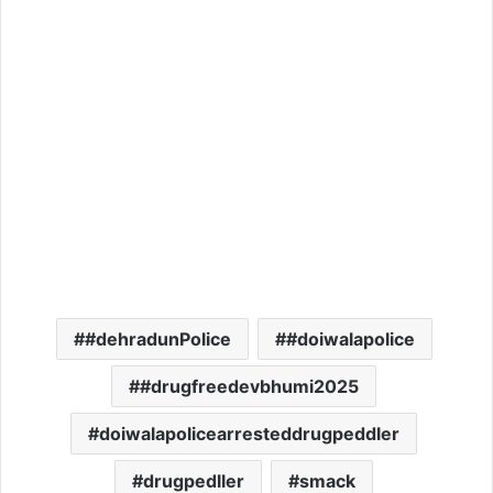
#dehradunPolice
#doiwalapolice
#drugfreedevbhumi2025
doiwalapolicearresteddrugpeddler
drugpedller
smack