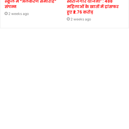
स्कूल में “अलंकरण समारोह”
स्वरोजगार योजना’ : 488
संपन्न
महिलाओं के खातों में ट्रांसफर
हुए ₹2.76 करोड़
2 weeks ago
2 weeks ago