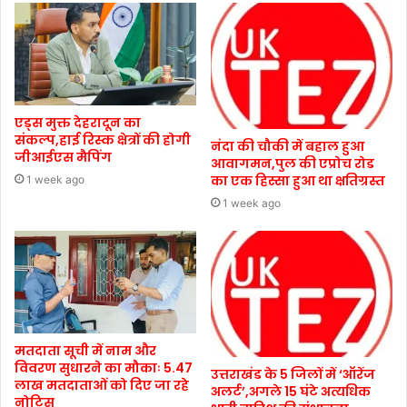
एड्स मुक्त देहरादून का
संकल्प,हाई रिस्क क्षेत्रों की होगी
नंदा की चौकी में बहाल हुआ
जीआईएस मैपिंग
आवागमन,पुल की एप्रोच रोड
का एक हिस्सा हुआ था क्षतिग्रस्त
1 week ago
1 week ago
मतदाता सूची में नाम और
विवरण सुधारने का मौकाः 5.47
उत्तराखंड के 5 जिलों में ‘ऑरेंज
लाख मतदाताओं को दिए जा रहे
अलर्ट’,अगले 15 घंटे अत्यधिक
नोटिस