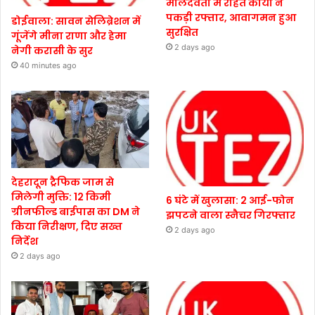
मालदेवता में राहत कार्यों ने
पकड़ी रफ्तार, आवागमन हुआ
डोईवाला: सावन सेलिब्रेशन में
सुरक्षित
गूंजेंगे मीना राणा और हेमा
2 days ago
नेगी करासी के सुर
40 minutes ago
देहरादून ट्रैफिक जाम से
मिलेगी मुक्ति: 12 किमी
6 घंटे में खुलासा: 2 आई-फोन
ग्रीनफील्ड बाईपास का DM ने
झपटने वाला स्नैचर गिरफ्तार
किया निरीक्षण, दिए सख्त
2 days ago
निर्देश
2 days ago