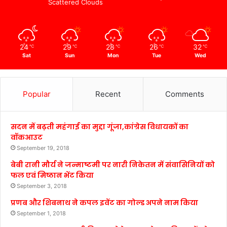
Scattered Clouds
24
29
28
26
32
℃
℃
℃
℃
℃
Sat
Sun
Mon
Tue
Wed
Popular
Recent
Comments
सदन में बढ़ती महंगाई का मुद्दा गूंजा,कांग्रेस विधायकों का
वॉकआउट
September 19, 2018
बेबी रानी मौर्य ने जन्माष्टमी पर नारी निकेतन में संवासिनियों को
फल एवं मिष्ठान भेंट किया
September 3, 2018
प्रणब और शिबनाथ ने कपल इवेंट का गोल्ड अपने नाम किया
September 1, 2018