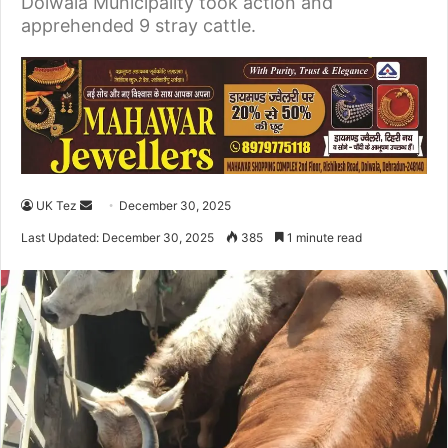
Doiwala Municipality took action and
apprehended 9 stray cattle.
UK Tez
S
December 30, 2025
e
Last Updated: December 30, 2025
385
1 minute read
n
d
a
n
e
m
a
i
l