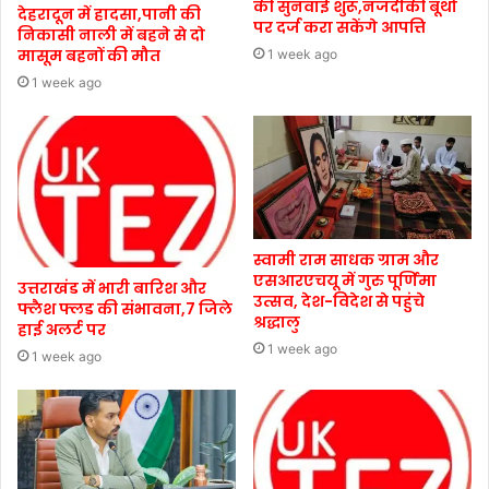
की सुनवाई शुरू,नजदीकी बूथों
देहरादून में हादसा,पानी की
पर दर्ज करा सकेंगे आपत्ति
निकासी नाली में बहने से दो
मासूम बहनों की मौत
1 week ago
1 week ago
स्वामी राम साधक ग्राम और
एसआरएचयू में गुरु पूर्णिमा
उत्तराखंड में भारी बारिश और
उत्सव, देश-विदेश से पहुंचे
फ्लैश फ्लड की संभावना,7 जिले
श्रद्धालु
हाई अलर्ट पर
1 week ago
1 week ago