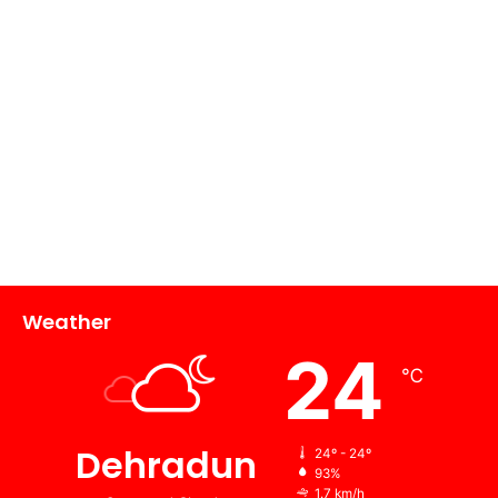
Weather
24
℃
Dehradun
24º - 24º
93%
1.7 km/h