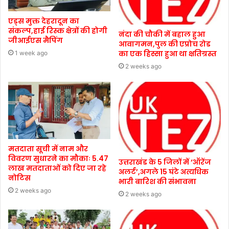
एड्स मुक्त देहरादून का
संकल्प,हाई रिस्क क्षेत्रों की होगी
नंदा की चौकी में बहाल हुआ
जीआईएस मैपिंग
आवागमन,पुल की एप्रोच रोड
का एक हिस्सा हुआ था क्षतिग्रस्त
1 week ago
2 weeks ago
मतदाता सूची में नाम और
विवरण सुधारने का मौकाः 5.47
उत्तराखंड के 5 जिलों में ‘ऑरेंज
लाख मतदाताओं को दिए जा रहे
अलर्ट’,अगले 15 घंटे अत्यधिक
नोटिस
भारी बारिश की संभावना
2 weeks ago
2 weeks ago