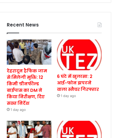
Recent News
देहरादून ट्रैफिक जाम
6 घंटे में खुलासा: 2
से मिलेगी मुक्ति: 12
आई-फोन झपटने
किमी ग्रीनफील्ड
वाला स्नैचर गिरफ्तार
बाईपास का DM ने
किया निरीक्षण, दिए
1 day ago
सख्त निर्देश
1 day ago