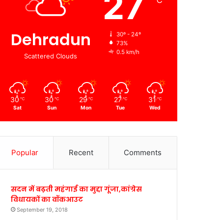
27
℃
Dehradun
30º - 24º
73%
0.5 km/h
Scattered Clouds
30
30
29
27
31
℃
℃
℃
℃
℃
Sat
Sun
Mon
Tue
Wed
Popular
Recent
Comments
सदन में बढ़ती महंगाई का मुद्दा गूंजा,कांग्रेस
विधायकों का वॉकआउट
September 19, 2018