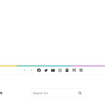
Facebook
Twitter
YouTube
Instagram
Log
Random
Sidebar
In
Article
Search
VE