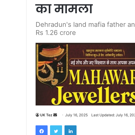
का मामला
Dehradun's land mafia father an
Rs 1.26 crore
UK Tez
S
July 16, 2025
Last Updated: July 16, 20
e
Facebook
Twitter
LinkedIn
n