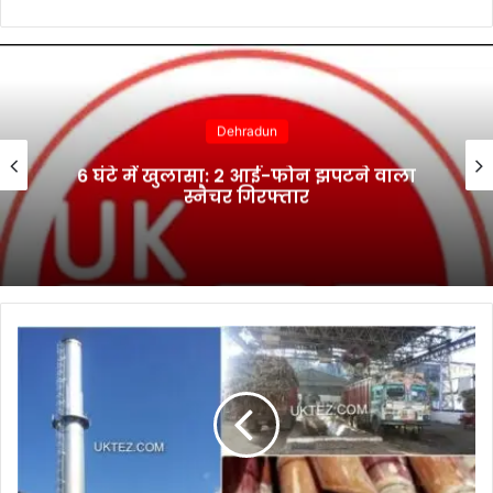
Dehradun
6 घंटे में खुलासा: 2 आई-फोन झपटने वाला
स्नैचर गिरफ्तार