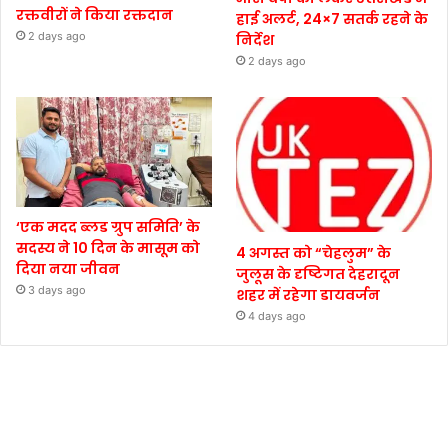
रक्तवीरों ने किया रक्तदान
हाई अलर्ट, 24×7 सतर्क रहने के
2 days ago
निर्देश
2 days ago
‘एक मदद ब्लड ग्रुप समिति’ के
सदस्य ने 10 दिन के मासूम को
4 अगस्त को “चेहलुम” के
दिया नया जीवन
जुलूस के दृष्टिगत देहरादून
3 days ago
शहर में रहेगा डायवर्जन
4 days ago