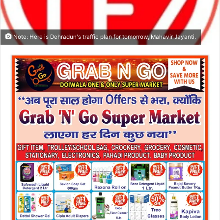
Note: Here is Dehradun's traffic plan for tomorrow, Mahavir Jayanti.