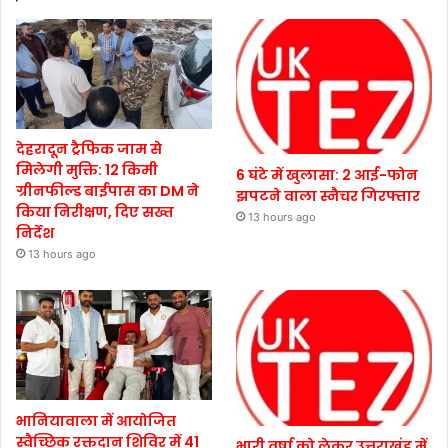
देहरादून ट्रैफिक जाम से
मिलेगी मुक्ति: 12 किमी
6 घंटे में खुलासा: 2 आई-फोन
ग्रीनफील्ड बाईपास का DM ने
झपटने वाला स्नैचर गिरफ्तार
किया निरीक्षण, दिए सख्त
13 hours ago
निर्देश
13 hours ago
भानियावाला में आयोजित
स्वैच्छिक रक्तदान शिविर में 41
भारी वर्षा को लेकर उत्तराखंड में