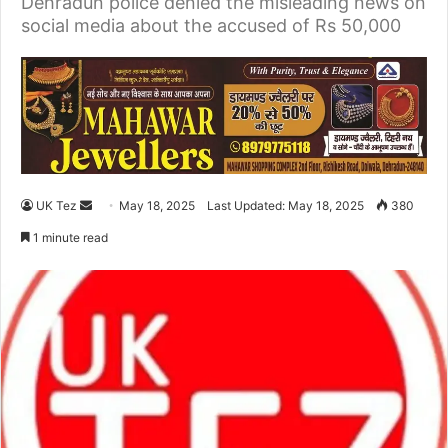
Dehradun police denied the misleading news on
social media about the accused of Rs 50,000
UK Tez
S
May 18, 2025
Last Updated: May 18, 2025
380
e
1 minute read
n
d
a
n
e
m
a
i
l