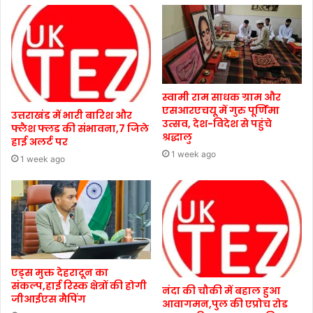
स्वामी राम साधक ग्राम और
एसआरएचयू में गुरु पूर्णिमा
उत्तराखंड में भारी बारिश और
उत्सव, देश-विदेश से पहुंचे
फ्लैश फ्लड की संभावना,7 जिले
श्रद्धालु
हाई अलर्ट पर
1 week ago
1 week ago
एड्स मुक्त देहरादून का
संकल्प,हाई रिस्क क्षेत्रों की होगी
नंदा की चौकी में बहाल हुआ
जीआईएस मैपिंग
आवागमन,पुल की एप्रोच रोड