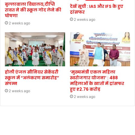
बुल्लावाला विद्यालय,दीप्ति
देखें सूची : IAS और IFS के हुए
रावत ने की स्कूल गोद लेने की
ट्रांसफर
घोषणा
2 weeks ago
2 weeks ago
होली एंजल सीनियर सेकेंडरी
‘मुख्यमंत्री एकल महिला
स्कूल में “अलंकरण समारोह”
स्वरोजगार योजना’ : 488
संपन्न
महिलाओं के खातों में ट्रांसफर
हुए ₹2.76 करोड़
2 weeks ago
2 weeks ago