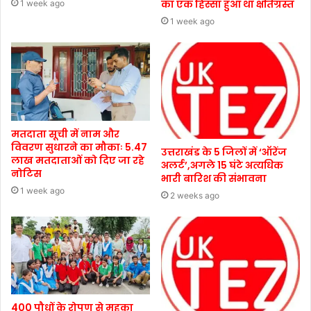
का एक हिस्सा हुआ था क्षतिग्रस्त
1 week ago
1 week ago
मतदाता सूची में नाम और
विवरण सुधारने का मौकाः 5.47
उत्तराखंड के 5 जिलों में ‘ऑरेंज
लाख मतदाताओं को दिए जा रहे
अलर्ट’,अगले 15 घंटे अत्यधिक
नोटिस
भारी बारिश की संभावना
1 week ago
2 weeks ago
400 पौधों के रोपण से महका