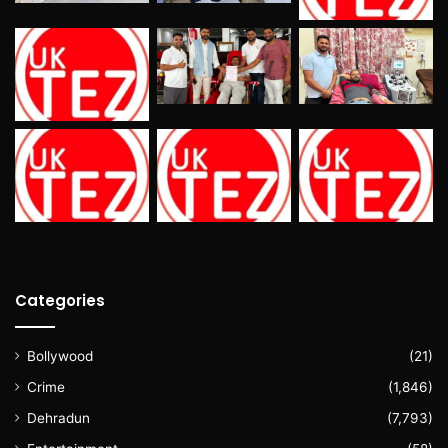
Categories
Bollywood
(21)
Crime
(1,846)
Dehradun
(7,793)