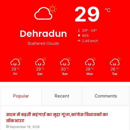
29
℃
Dehradun
29º - 24º
65%
2.46 km/h
Scattered Clouds
29
29
30
29
26
℃
℃
℃
℃
℃
Fri
Sat
Sun
Mon
Tue
Popular
Recent
Comments
सदन में बढ़ती महंगाई का मुद्दा गूंजा,कांग्रेस विधायकों का
वॉकआउट
September 19, 2018