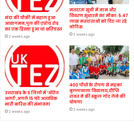
मतदाता सूची में नाम और
विवरण सुधारने का मौकाः 5.47
नंदा की चौकी में बहाल हुआ
लाख मतदाताओं को दिए जा रहे
आवागमन,पुल की एप्रोच रोड
नोटिस
का एक हिस्सा हुआ था क्षतिग्रस्त
2 weeks ago
2 weeks ago
400 पौधों के रोपण से महका
बुल्लावाला विद्यालय,दीप्ति
उत्तराखंड के 5 जिलों में ‘ऑरेंज
रावत ने की स्कूल गोद लेने की
अलर्ट’,अगले 15 घंटे अत्यधिक
घोषणा
भारी बारिश की संभावना
2 weeks ago
2 weeks ago