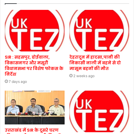
SIR : सहसपुर, डोईवाला,
देहरादून में हादसा,पानी की
विकासनगर और मसूरी
निकासी नाली में बहने से दो
विधानसभा पर विशेष फोकस के
मासूम बहनों की मौत
निर्देश
2 weeks ago
7 days ago
उत्तराखंड में SIR के दूसरे चरण