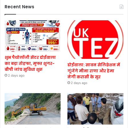
Recent News
शुभ पैथोलॉजी सेंटर डोईवाला
का बड़ा तोहफा, मुफ्त शुगर-
डोईवाला: सावन सेलिब्रेशन में
बीपी जांच सुविधा शुरू
गूंजेंगे मीना राणा और हेमा
2 days ago
नेगी करासी के सुर
2 days ago