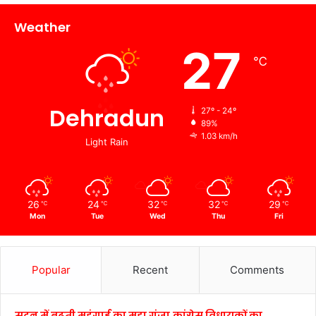
Weather
27
℃
Dehradun
27º - 24º
89%
1.03 km/h
Light Rain
26
24
32
32
29
℃
℃
℃
℃
℃
Mon
Tue
Wed
Thu
Fri
Popular
Recent
Comments
सदन में बढ़ती महंगाई का मुद्दा गूंजा,कांग्रेस विधायकों का