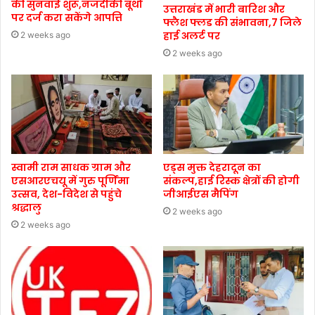
की सुनवाई शुरू,नजदीकी बूथों
उत्तराखंड में भारी बारिश और
पर दर्ज करा सकेंगे आपत्ति
फ्लैश फ्लड की संभावना,7 जिले
हाई अलर्ट पर
2 weeks ago
2 weeks ago
स्वामी राम साधक ग्राम और
एड्स मुक्त देहरादून का
एसआरएचयू में गुरु पूर्णिमा
संकल्प,हाई रिस्क क्षेत्रों की होगी
उत्सव, देश-विदेश से पहुंचे
जीआईएस मैपिंग
श्रद्धालु
2 weeks ago
2 weeks ago