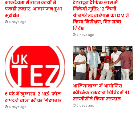
मालदेवता में राहत कार्यों ने
देहरादून ट्रैफिक जाम से
पकड़ी रफ्तार, आवागमन हुआ
मिलेगी मुक्ति: 12 किमी
सुरक्षित
ग्रीनफील्ड बाईपास का DM ने
किया निरीक्षण, दिए सख्त
4 days ago
निर्देश
4 days ago
भानियावाला में आयोजित
स्वैच्छिक रक्तदान शिविर में 41
6 घंटे में खुलासा: 2 आई-फोन
रक्तवीरों ने किया रक्तदान
झपटने वाला स्नैचर गिरफ्तार
5 days ago
4 days ago