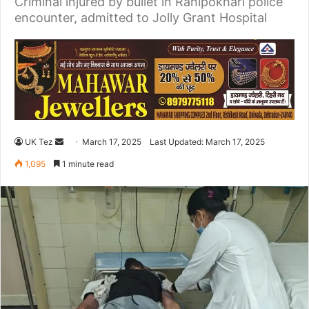
Criminal injured by bullet in Ranipokhari police
encounter, admitted to Jolly Grant Hospital
UK Tez
S
March 17, 2025
Last Updated: March 17, 2025
e
1,095
1 minute read
n
d
a
n
e
m
a
i
l