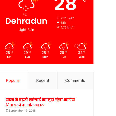
28
℃
Dehradun
28º - 24º
81%
1.75 km/h
Light Rain
28
29
28
28
32
℃
℃
℃
℃
℃
Sat
Sun
Mon
Tue
Wed
Popular
Recent
Comments
सदन में बढ़ती महंगाई का मुद्दा गूंजा,कांग्रेस
विधायकों का वॉकआउट
September 19, 2018