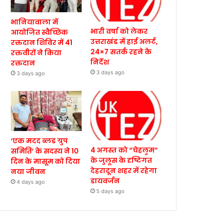
भानियावाला में
भारी वर्षा को लेकर
आयोजित स्वैच्छिक
उत्तराखंड में हाई अलर्ट,
रक्तदान शिविर में 41
24×7 सतर्क रहने के
रक्तवीरों ने किया
निर्देश
रक्तदान
3 days ago
3 days ago
‘एक मदद ब्लड ग्रुप
4 अगस्त को “चेहलुम”
समिति’ के सदस्य ने 10
के जुलूस के दृष्टिगत
दिन के मासूम को दिया
देहरादून शहर में रहेगा
नया जीवन
डायवर्जन
4 days ago
5 days ago