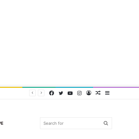
Facebook
Twitter
YouTube
Instagram
Log
Random
Sidebar
In
Article
Search
VE