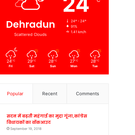
24
℃
Dehradun
24º - 24º
91%
1.41 km/h
Scattered Clouds
24
29
28
27
28
℃
℃
℃
℃
℃
Fri
Sat
Sun
Mon
Tue
Popular
Recent
Comments
सदन में बढ़ती महंगाई का मुद्दा गूंजा,कांग्रेस
विधायकों का वॉकआउट
September 19, 2018