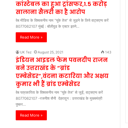
कांस्टेबल का हुआ ट्रांसफर,1.5 करोड़
सालाना सैलरी का है आरोप
वेब मीडिया के विश्वसनीय नाम “यूके तेज” से जुड़ने के लिये वाट्सएप्प करें
8077062107 मुंबई : बॉलीवुड के एक्टर इतने…
Read More »
UK Tez
August 25, 2021
143
इंडियन आइडल फेम पवनदीप राजन
बने उत्तराखंड के “ब्रांड
एम्बेसेडर”,वंदना कटारिया और अक्षय
कुमार भी हैं ब्रांड एम्बेसेडर
वेब पत्रकारिता के विश्वसनीय नाम “यूके तेज” से जुड़ें, वाट्सएप्प करें
8077062107 -रजनीश सैनी देहरादून : उत्तराखंड के मुख्यमंत्री
पुष्कर…
Read More »