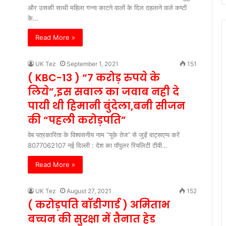
और उसकी साथी महिला गन्ना काटने वालों के दिल दहलाने वाले कष्टों
के…
Read More »
UK Tez
September 1, 2021
151
( KBC-13 ) “7 करोड़ रुपये के
लिये”,इस सवाल का जवाब नही दे
पायी थी हिमानी बुंदेला,बनी सीजन
की “पहली करोड़पति”
वेब पत्रकारिता के विश्वसनीय नाम “यूके तेज” से जुड़ें वाट्सएप्प करें
8077062107 नई दिल्ली : देश का पॉपुलर रियलिटी टीवी…
Read More »
UK Tez
August 27, 2021
152
( करोड़पति बॉडीगार्ड ) अमिताभ
बच्चन की सुरक्षा में तैनात हेड