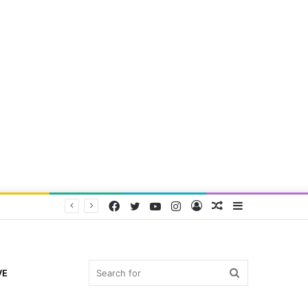
Facebook
Twitter
YouTube
Instagram
Log
Random
Sidebar
In
Article
Search
VE