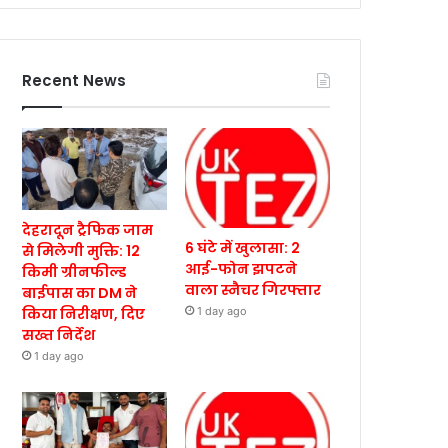
Recent News
देहरादून ट्रैफिक जाम
6 घंटे में खुलासा: 2
से मिलेगी मुक्ति: 12
आई-फोन झपटने
किमी ग्रीनफील्ड
वाला स्नैचर गिरफ्तार
बाईपास का DM ने
किया निरीक्षण, दिए
1 day ago
सख्त निर्देश
1 day ago