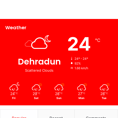
Weather
24
℃
Dehradun
24º - 24º
92%
1.66 km/h
Scattered Clouds
24
29
28
27
28
℃
℃
℃
℃
℃
Fri
Sat
Sun
Mon
Tue