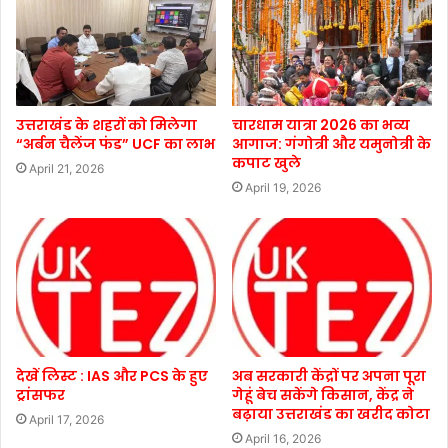
उत्तराखंड के शहरों को मिलेगा
चारधाम यात्रा 2026 का भव्य
“अर्बन चैलेंज फंड” UCF का लाभ
आगाज: गंगोत्री और यमुनोत्री के
कपाट खुले
April 21, 2026
April 19, 2026
देखें लिस्ट : IAS और PCS के हुए
अब सरकारी केंद्रों पर अपना पूरा
ट्रांसफर
गेहूं बेच सकेंगे किसान, केंद्र ने
बढ़ाया उत्तराखंड का खरीद कोटा
April 17, 2026
April 16, 2026