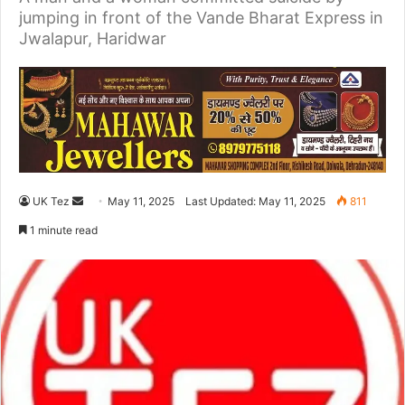
jumping in front of the Vande Bharat Express in
Jwalapur, Haridwar
UK Tez
S
May 11, 2025
Last Updated: May 11, 2025
811
e
1 minute read
n
d
a
n
e
m
a
i