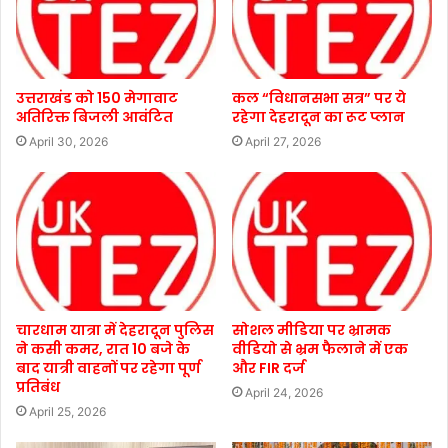
उत्तराखंड को 150 मेगावाट
कल “विधानसभा सत्र” पर ये
अतिरिक्त बिजली आवंटित
रहेगा देहरादून का रूट प्लान
April 30, 2026
April 27, 2026
चारधाम यात्रा में देहरादून पुलिस
सोशल मीडिया पर भ्रामक
ने कसी कमर, रात 10 बजे के
वीडियो से भ्रम फैलाने में एक
बाद यात्री वाहनों पर रहेगा पूर्ण
और FIR दर्ज
प्रतिबंध
April 24, 2026
April 25, 2026