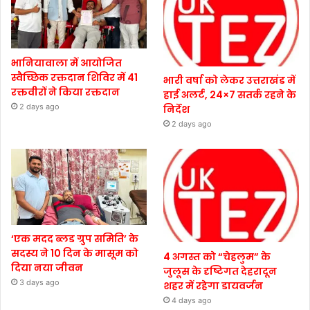
भानियावाला में आयोजित
स्वैच्छिक रक्तदान शिविर में 41
भारी वर्षा को लेकर उत्तराखंड में
रक्तवीरों ने किया रक्तदान
हाई अलर्ट, 24×7 सतर्क रहने के
2 days ago
निर्देश
2 days ago
‘एक मदद ब्लड ग्रुप समिति’ के
सदस्य ने 10 दिन के मासूम को
4 अगस्त को “चेहलुम” के
दिया नया जीवन
जुलूस के दृष्टिगत देहरादून
3 days ago
शहर में रहेगा डायवर्जन
4 days ago