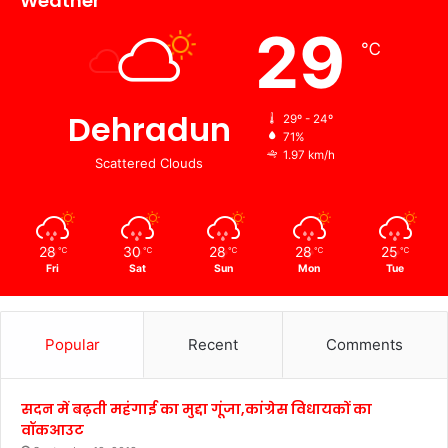
Weather
29
℃
Dehradun
29º - 24º
71%
1.97 km/h
Scattered Clouds
28
30
28
28
25
℃
℃
℃
℃
℃
Fri
Sat
Sun
Mon
Tue
Popular
Recent
Comments
सदन में बढ़ती महंगाई का मुद्दा गूंजा,कांग्रेस विधायकों का
वॉकआउट