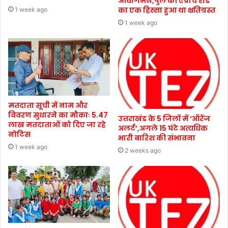
आवागमन,पुल की एप्रोच रोड
का एक हिस्सा हुआ था क्षतिग्रस्त
1 week ago
1 week ago
मतदाता सूची में नाम और
विवरण सुधारने का मौकाः 5.47
उत्तराखंड के 5 जिलों में ‘ऑरेंज
लाख मतदाताओं को दिए जा रहे
अलर्ट’,अगले 15 घंटे अत्यधिक
नोटिस
भारी बारिश की संभावना
1 week ago
2 weeks ago