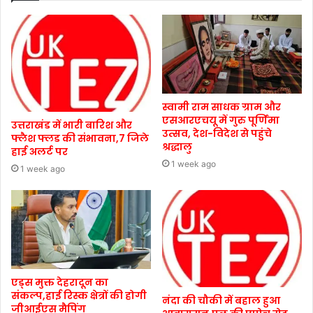
स्वामी राम साधक ग्राम और
एसआरएचयू में गुरु पूर्णिमा
उत्तराखंड में भारी बारिश और
उत्सव, देश-विदेश से पहुंचे
फ्लैश फ्लड की संभावना,7 जिले
श्रद्धालु
हाई अलर्ट पर
1 week ago
1 week ago
एड्स मुक्त देहरादून का
संकल्प,हाई रिस्क क्षेत्रों की होगी
नंदा की चौकी में बहाल हुआ
जीआईएस मैपिंग