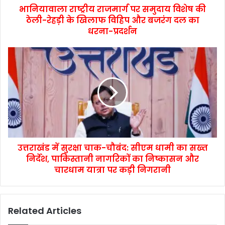
भानियावाला राष्ट्रीय राजमार्ग पर समुदाय विशेष की
ठेली-रेहड़ी के खिलाफ विहिप और बजरंग दल का
धरना-प्रदर्शन
उत्तराखंड में सुरक्षा चाक-चौबंद: सीएम धामी का सख्त
निर्देश, पाकिस्तानी नागरिकों का निष्कासन और
चारधाम यात्रा पर कड़ी निगरानी
Related Articles