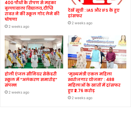
400 पौधों के रोपण से महका
बुल्लावाला विद्यालय,दीप्ति
देखें सूची : IAS और IFS के हुए
रावत ने की स्कूल गोद लेने की
ट्रांसफर
घोषणा
2 weeks ago
2 weeks ago
होली एंजल सीनियर सेकेंडरी
‘मुख्यमंत्री एकल महिला
स्कूल में “अलंकरण समारोह”
स्वरोजगार योजना’ : 488
संपन्न
महिलाओं के खातों में ट्रांसफर
हुए ₹2.76 करोड़
2 weeks ago
2 weeks ago