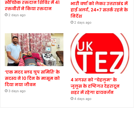
स्वैच्छिक रक्तदान शिविर में 41
भारी वर्षा को लेकर उत्तराखंड में
रक्तवीरों ने किया रक्तदान
हाई अलर्ट, 24×7 सतर्क रहने के
2 days ago
निर्देश
2 days ago
‘एक मदद ब्लड ग्रुप समिति’ के
सदस्य ने 10 दिन के मासूम को
4 अगस्त को “चेहलुम” के
दिया नया जीवन
जुलूस के दृष्टिगत देहरादून
3 days ago
शहर में रहेगा डायवर्जन
4 days ago