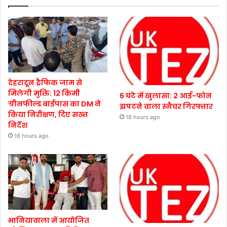
देहरादून ट्रैफिक जाम से
मिलेगी मुक्ति: 12 किमी
6 घंटे में खुलासा: 2 आई-फोन
ग्रीनफील्ड बाईपास का DM ने
झपटने वाला स्नैचर गिरफ्तार
किया निरीक्षण, दिए सख्त
18 hours ago
निर्देश
18 hours ago
भानियावाला में आयोजित