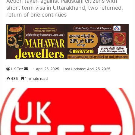
Action taken against Pakistani citizens with
short term visa in Uttarakhand, two returned,
return of one continues
UK Tez
S
April 25, 2025
Last Updated: April 25, 2025
e
435
1 minute read
n
d
a
n
e
m
a
i